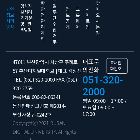
메
학
찾
영상정
일
개인
안
정
그
사
아
보처리
무
정보
전
보
룹
이
오
기기 운
단
처리
관
공
웨
트
시
영 · 관
수
방침
리
개
어
맵
는
리방침
집
계
길
거
획
부
대표문
47011 부산광역시 사상구 주례로
교내전
화번호
의전화
57 부산디지털대학교 | 대표 김정선
051-320-
TEL. (051) 320-2000 FAX. (051)
320-2759
2000
등록번호 606-82-06341
평일 09:00 ~ 17:00 /
통신판매신고번호 제2014-
토요일 09:00 ~
17:00
부산사상구-0242호
Copyrightⓒ 2021 BUSAN
DIGITAL UNIVERSITY. All rights