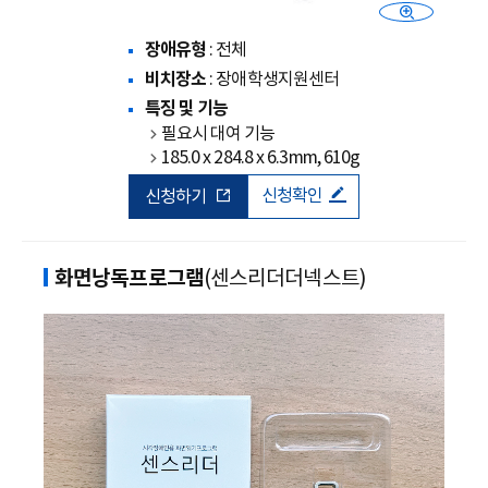
장애유형
: 전체
비치장소
: 장애학생지원센터
특징 및 기능
필요시 대여 기능
185.0 x 284.8 x 6.3mm, 610g
신청확인
신청하기
화면낭독프로그램
(센스리더더넥스트)