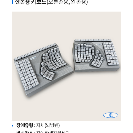
한손용 키보드
(오른손용, 왼손용)
장애유형 :
지체(뇌병변)