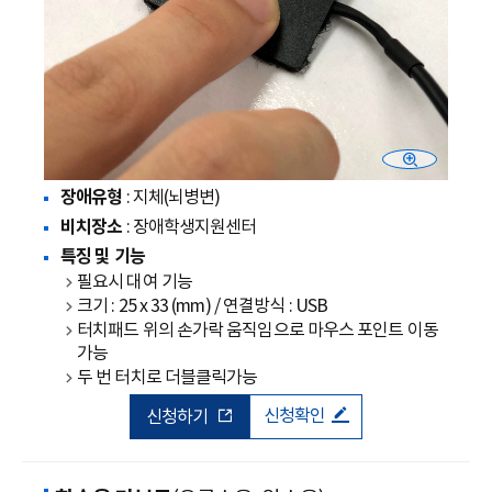
장애유형
: 지체(뇌병변)
비치장소
: 장애학생지원센터
특징 및 기능
필요시 대여 기능
크기 : 25 x 33 (mm) / 연결방식 : USB
터치패드 위의 손가락 움직임으로 마우스 포인트 이동
가능
두 번 터치로 더블클릭가능
신청확인
신청하기