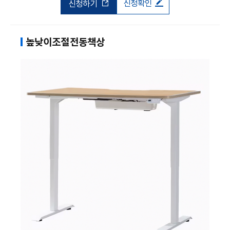
신청확인
신청하기
높낮이조절전동책상