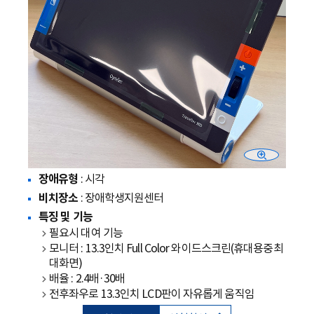
장애유형
: 시각
비치장소
: 장애학생지원센터
특징 및 기능
필요시 대여 기능
모니터 : 13.3인치 Full Color 와이드스크린(휴대용중최
대화면)
배율 : 2.4배·30배
전후좌우로 13.3인치 LCD판이 자유롭게 움직임