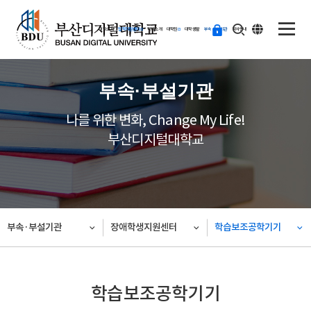
ENG
등
대학소개
입학지원센터
학과소개
대학원
대학생활
부속·부설기관
학사안내
교
하
기
부속·부설기관
나를 위한 변화, Change My Life!
부산디지털대학교
부속·부설기관
장애학생지원센터
학습보조공학기기
학습보조공학기기