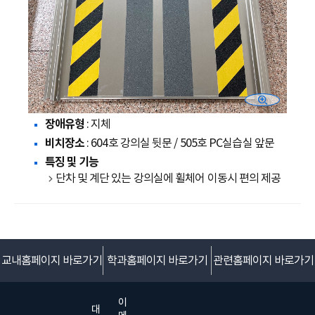
장애유형
: 지체
비치장소
: 604호 강의실 뒷문 / 505호 PC실습실 앞문
특징 및 기능
단차 및 계단 있는 강의실에 휠체어 이동시 편의 제공
교내홈페이지 바로가기
학과홈페이지 바로가기
관련홈페이지 바로가기
이
대