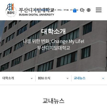
ENG
등
대학소개
입학지원센터
학과소개
대학원
대학생활
부속·부설기관
학사안내
교
하
기
대학소개
나를 위한 변화, Change My Life!
부산디지털대학교
대학소개
BDU 소식
교내뉴스
교내뉴스