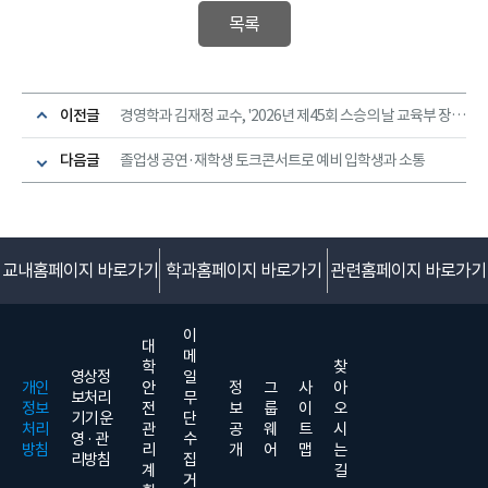
목록
이전글
경영학과 김재정 교수, '2026년 제45회 스승의 날 교육부 장관 표창' 수상
다음글
졸업생 공연·재학생 토크콘서트로 예비 입학생과 소통
교내홈페이지 바로가기
학과홈페이지 바로가기
관련홈페이지 바로가기
이
대
메
학
찾
영상정
일
개인
안
정
그
사
아
보처리
무
정보
전
보
룹
이
오
기기 운
단
처리
관
공
웨
트
시
영 · 관
수
방침
리
개
어
맵
는
리방침
집
계
길
거