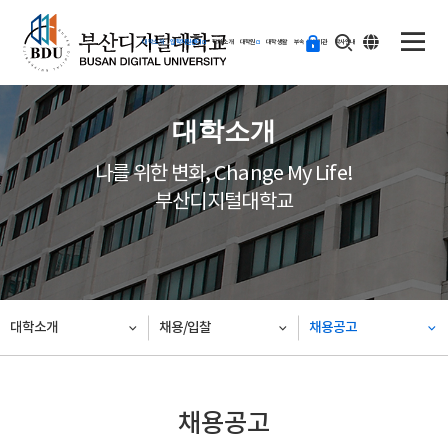
ENG
등
대학소개
입학지원센터
학과소개
대학원
대학생활
부속·부설기관
학사안내
교
하
기
대학소개
나를 위한 변화, Change My Life!
부산디지털대학교
대학소개
채용/입찰
채용공고
채용공고