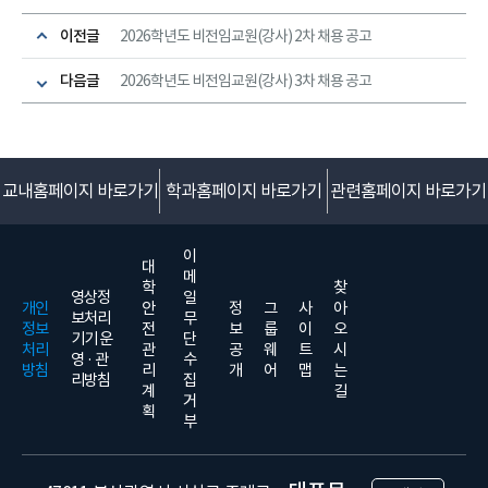
이전글
2026학년도 비전임교원(강사) 2차 채용 공고
다음글
2026학년도 비전임교원(강사) 3차 채용 공고
교내홈페이지 바로가기
학과홈페이지 바로가기
관련홈페이지 바로가기
이
대
메
학
찾
영상정
일
개인
안
정
그
사
아
보처리
무
정보
전
보
룹
이
오
기기 운
단
처리
관
공
웨
트
시
영 · 관
수
방침
리
개
어
맵
는
리방침
집
계
길
거
획
부