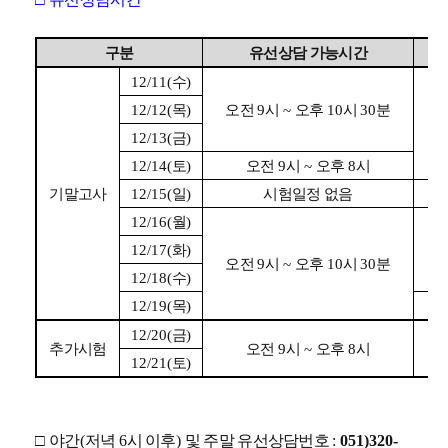
구분
유선상담 가능시간
12/11(
수
)
12/12(
목
)
오전
9
시
~
오후
10
시
30
분
12/13(
금
)
12/14(
토
)
오전
9
시
~
오후
8
시
기말고사
12/15(
일
)
시험일정 없음
12/16(
월
)
12/17(
화
)
오전
9
시
~
오후
10
시
30
분
12/18(
수
)
12/19(
목
)
12/
12/20(
금
)
추가시험
오전
9
시
~
오후
8
시
12/21(
토
)
□
야간
(
저녁
6
시 이후
)
및 주말 유선상담번호
:
051)320-