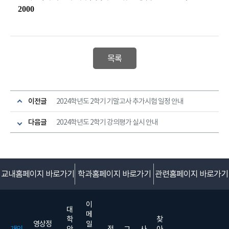
2000
목록
이전글
2024학년도 2학기 기말고사 추가시험 일정 안내
다음글
2024학년도 2학기 강의평가 실시 안내
교내홈페이지 바로가기
학과홈페이지 바로가기
관련홈페이지 바로가기
이
대
메
학
찾
영상정
일
개인
안
정
그
사
아