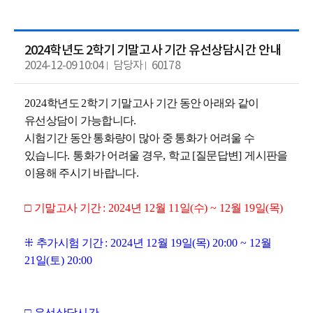
2024학년도 2학기 기말고사 기간 유선상담시간 안내
2024-12-09 10:04
담당자
60178
2024
학년도
2
학기 기말고사 기간 동안 아래와 같이
유선상담이 가능합니다
.
시험기간 동안 통화량이 많아 중 통화가 어려울 수
있습니다
.
통화가 어려울 경우
,
학교
[
질문답변
]
게시판을
이용해 주시기 바랍니다
.
□
기말고사 기간
: 2024
년
12
월
11
일
(
수
) ~ 12
월
19
일
(
목
)
⁜
추가시험 기간
: 2024
년
12
월
19
일
(
목
) 20:00 ~ 12
월
21
일
(
토
) 20:00
□
유선상담시간