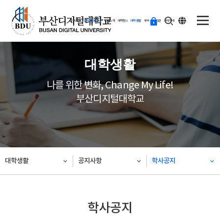
ENG
등
대학소개
입학지원센터
학과소개
대학원
대학생활
부속·부설기관
학사안내
교
하
기
대학생활
나를 위한 변화, Change My Life!
부산디지털대학교
대학생활
공지사항
학사공지
학사공지