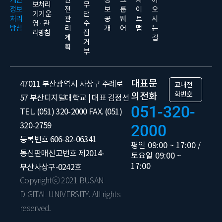
보처리
무
정보
전
보
룹
이
오
기기 운
단
처리
관
공
웨
트
시
영 · 관
수
방침
리
개
어
맵
는
리방침
집
계
길
거
획
부
대표문
47011 부산광역시 사상구 주례로
교내전
화번호
의전화
57 부산디지털대학교 | 대표 김정선
051-320-
TEL. (051) 320-2000 FAX. (051)
320-2759
2000
등록번호 606-82-06341
평일 09:00 ~ 17:00 /
통신판매신고번호 제2014-
토요일 09:00 ~
17:00
부산사상구-0242호
Copyrightⓒ 2021 BUSAN
DIGITAL UNIVERSITY. All rights
reserved.