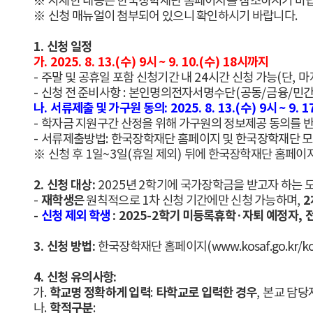
※
자세한 내용은 한국장학재단 홈페이지를 참조하시기 바
※
신청 매뉴얼이 첨부되어 있으니 확인하시기 바랍니다
.
1.
신청 일정
가
. 2025. 8. 13.(
수
) 9
시
~ 9. 10.(
수
) 18
시까지
-
주말 및 공휴일 포함 신청기간 내
24
시간 신청 가능
(
단
,
마
-
신청 전 준비사항
:
본인명의전자서명수단
(
공동
/
금융
/
민
나
.
서류제출 및 가구원 동의
: 2025. 8. 13.(
수
) 9
시
~ 9. 1
-
학자금 지원구간 산정을 위해 가구원의 정보제공 동의를 
-
서류제출방법
:
한국장학재단 홈페이지 및 한국장학재단 
※
신청 후
1
일
~3
일
(
휴일 제외
)
뒤에 한국장학재단 홈페이
2.
신청 대상
:
2025
년
2
학기에 국가장학금을 받고자 하는 
재학생은
2
-
원칙적으로
1
차 신청 기간에만 신청 가능하며
,
-
신청 제외 학생
: 2025-2
학기 미등록휴학
·
자퇴 예정자
,
3.
신청 방법
:
한국장학재단 홈페이지
(
www.kosaf.go.kr/k
4.
신청 유의사항
:
학교명 정확하게 입력
타학교로 입력한 경우
가
.
:
,
본교 담당
학적구분
나
.
: