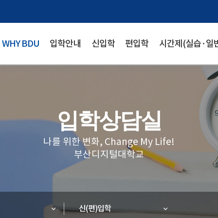
WHY BDU
입학안내
신입학
편입학
시간제(실습·일반
입학상담실
나를 위한 변화, Change My Life!
부산디지털대학교
신(편)입학