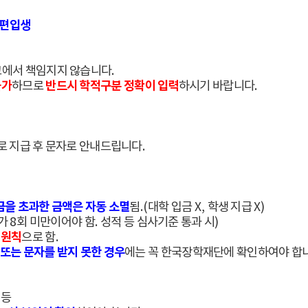
편입생
교에서 책임지지 않습니다
.
불가
반드시 학적구분 정확이 입력
하므로
하시기 바랍니다
.
 지급 후 문자로 안내드립니다
.
을 초과한 금액은 자동 소멸
됨
.(
대학 입금
X,
학생 지급
X)
수가
8
회 미만이어야 함
.
성적 등 심사기준 통과 시
)
 원칙
으로 함
.
 또는 문자를 받지 못한 경우
에는 꼭 한국장학재단에 확인하여야 합
등