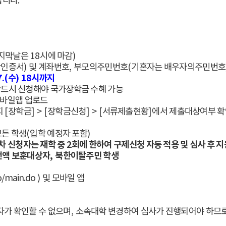
랍니다
.
지막날은
18
시에 마감
)
간인증서
)
및 계좌번호
,
부모의주민번호
(
기혼자는 배우자의주민번호
7.(
수
) 18
시까지
반드시 신청해야 국가장학금 수혜 가능
모바일앱 업로드
지
[
장학금
] > [
장학금신청
] > [
서류제출현황
]
에서 제출대상여부 확
모든 학생
(
입학 예정자 포함
)
차 신청자는 재학 중
2
회에 한하여 구제신청 자동 적용 및 심사 후 지
전액 보훈대상자
,
북한이탈주민 학생
o/main.do
)
및 모바일 앱
자가 확인할 수 없으며
,
소속대학 변경하여 심사가 진행되어야 하므