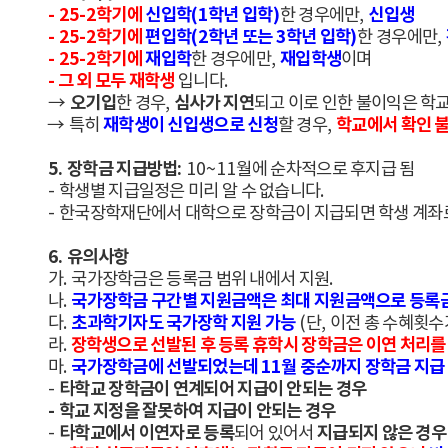
- 25-2
학기에
신입학
(1
학년 입학
)
신입생
한 경우에만
,
- 25-2
학기에
편입학
(2
학년 또는
3
학년 입학
)
한 경우에만
,
- 25-2
학기에
재입학
재입학생
한 경우에만
,
이며
-
그
외 모두 재학생
입니다
.
오기입
심사가 지연
→
한 경우
,
되고 이로 인한 불이익은 학
재학생이 신입생으로 신청
학교에서 확인 
→
특히
할 경우
,
5.
장학금 지급방법
:
10~11
월에 순차적으로 후지급 됨
-
학생별 지급일정은 미리 알 수 없습니다
.
-
한국장학재단에서 대학으로 장학금이 지급되면 학생 계좌로
6.
유의사항
가
.
국가장학금은 등록금 범위 내에서 지원
.
국가장학금 구간별 지원금액은 최대 지원금액으로 등록금
나
.
초과학기자도 국가장학 지원 가능
다
.
(
단
,
이전 총 수혜횟
장학생으로 선발된 후 등록 휴학시 장학금은 이연 처리를
라
.
국가장학금에 선발되었는데
11
월 중순까지 장학금 지급
마
.
타학교 장학금이 연계되어 지급이 안되는 경우
-
-
학교 지정을 잘못하여 지급이 안되는 경우
타학교에서 이연자로 등록
지급되지 않은 경우
-
되어 있어서