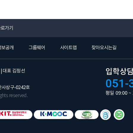
바로가기
정보공개
그룹웨어
사이트맵
찾아오시는길
입학상
| 대표 김정선
051-
사상구-0242호
평일 09:00 ~ 
ghts reserved.