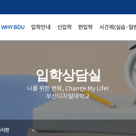
WHY BDU
입학안내
신입학
편입학
시간제(실습·일반
입학상담실
나를 위한 변화, Change My Life!
부산디지털대학교
게시판