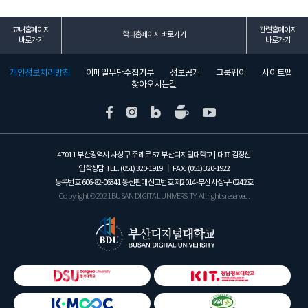
교내홈페이지
관련홈페이지
학과홈페이지 바로가기
바로가기
바로가기
개인정보처리방침
이메일무단수집거부
정보공개
그룹웨어
사이트맵
찾아오시는길
47011 부산광역시 사상구 주례로 57 부산디지털대학교 | 대표 김정선
입학상담 TEL.
(051) 320-1919
┃ FAX.
(051) 320-1922
등록번호
606-82-06341
통신판매신고번호 제2014-부산사상구-0242호
Copyright © 2021 BUSAN DIGITAL UNIVERSITY. All rights reserved.