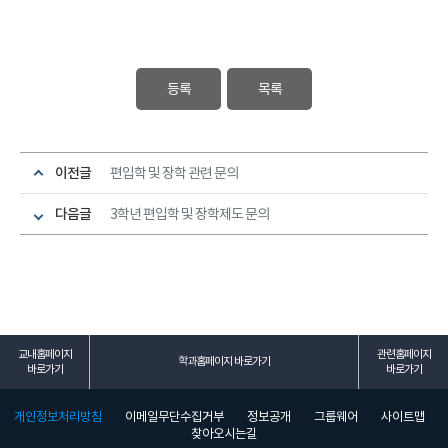
등록
목록
이전글
편입학 및 장학 관련 문의
다음글
3학년 편입학 및 장학제도 문의
교내홈페이지
관련홈페이지
학과홈페이지 바로가기
바로가기
바로가기
개인정보처리방침
이메일무단수집거부
정보공개
그룹웨어
사이트맵
찾아오시는길