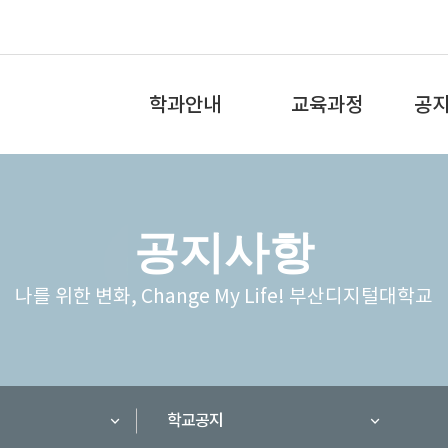
전
체
학과안내
교육과정
공
메
뉴
학과소개
교육과정
학과
공지사항
전공역량 소개
학과로드맵
학사
나를 위한 변화, Change My Life! 부산디지털대학교
교수소개
비교과교육과정
학과특성화
교과목개요
졸업 후 진로
수강신청안내
학교공지
자격증 취득 프로그램
강좌체험