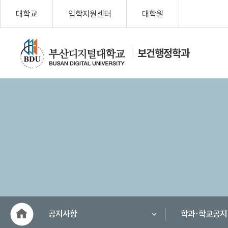
대학교
입학지원센터
대학원
보건행정학과
나를 위한 변
화, Change
My Life!
부산디지
털대학교
공지사항
학과·학교공지