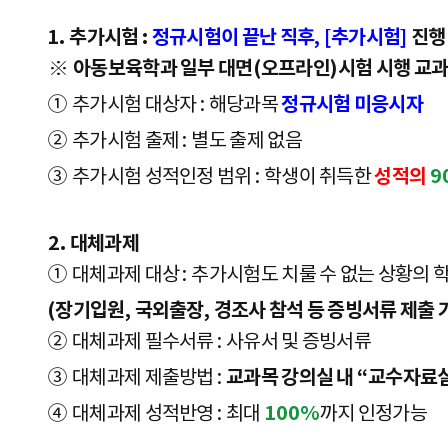
1.
추가시험
:
정규시험이 끝난 직후
, [
추가시험
]
진행
※
아동보육학과 일부 대면
(
오프라인
)
시험 시행 교
정규시험 미응시자
①
추가시험 대상자
:
해당과목
②
추가시험 출제
:
별도 출제 없음
성적의
9
③
추가시험 성적인정 범위
:
학생이 취득한
2.
대체과제
①
대체과제 대상
:
추가시험도 치룰 수 없는 상황의 
(
장기입원
,
국외출장
,
경조사 참석 등 증빙서류 제출 
②
대체과제 필수서류
:
사유서 및 증빙서류
교과목 강의실 내
“
교수자료
③
대체과제 제출방법
:
100%
④
대체과제 성적반영
:
최대
까지 인정가능