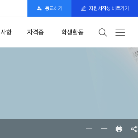
등교하기
지원서작성 바로가기
지사항
자격증
학생활동
·학교공지
국가자격증
갤러리
일정
민간자격증
동아리·스터디
소단위 전공과정
보건행정학과 SNS
BDU 학생 스토리