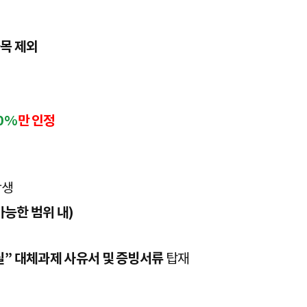
과목 제외
0%
만 인정
학생
가능한 범위 내
)
실
”
대체과제 사유서 및 증빙서류
탑재