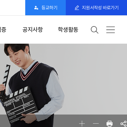
등교하기
지원서작성 바로가기
격증
공지사항
학생활동
자격증
학과·학교공지
갤러리
자격증
교수 소식
동아리
위 전공과정
학생 소식
전공전시회
전공관련기관 소식
학생참여전시
전공관련기관
BDU 학생 스토리