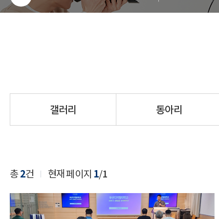
갤러리
동아리
총
2
건
현재 페이지
1
/
1