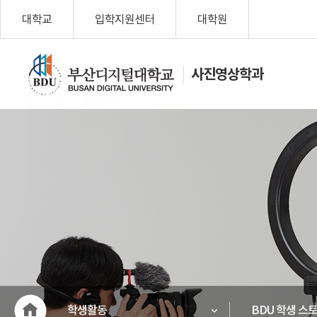
대학교
입학지원센터
대학원
사진영상학과
나를 위한 변
화, Change
My Life!
부산디지
털대학교
학생활동
BDU 학생 스