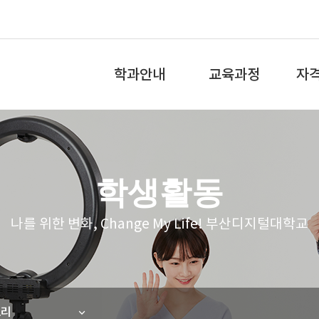
전
체
학과안내
교육과정
자
메
뉴
학과소개&전공역량
교육과정
국가
교수소개
학과로드맵
민간
학생활동
학과특성화
비교과교육과정
소단
나를 위한 변화, Change My Life! 부산디지털대학교
졸업 후 진로
학교시설
토리
홍보리플릿