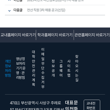
이전글
2025학년도 비전임교원(강사) 7차 채용 공고
다음글
전산 직원 3차 채용 공고(신입)
교내홈페이지 바로가기
학과홈페이지 바로가기
관련홈페이지 바로가기
이
대
메
학
찾
영상정
일
개인
안
정
그
사
아
보처리
무
정보
전
보
룹
이
오
기기 운
단
처리
관
공
웨
트
시
영 · 관
수
방침
리
개
어
맵
는
리방침
집
계
길
거
획
부
대표문
47011 부산광역시 사상구 주례로
교내전
화번호
의전화
57 부산디지털대학교 | 대표 김정선