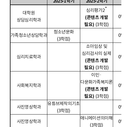
2025-1
학기
2025-2
학기
*
심리평가
2
대학원
0
명
(
콘텐츠 개발
상담심리학과
필요
)
(3학점)
청소년문화
가족청소년상담학과
0
명
(3학점)
소아임상 및
심리검사의 실제
심리치료학과
0
명
(
콘텐츠 개발
필요
)
(3학점)
이민
·
다문화가족복지론
사회복지학과
0
명
(
콘텐츠 개발
필요
)
(3학점)
유튜브제작의기초
사진영상학과
0
명
(3학점)
애니메이션의이해
사진영상학과
0
명
(3학점)