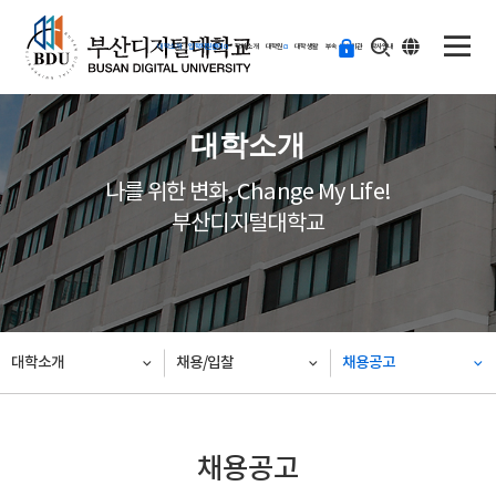
ENG
등
대학소개
입학지원센터
학과소개
대학원
대학생활
부속·부설기관
학사안내
교
하
기
대학소개
나를 위한 변화, Change My Life!
부산디지털대학교
대학소개
채용/입찰
채용공고
채용공고