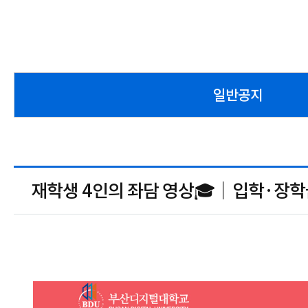
일반공지
재학생 4인의 좌담 영상🎓｜입학·장