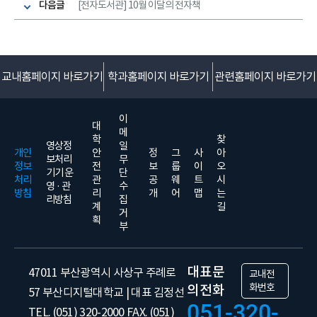
다음글
[전자도서관] 10월 이달의 전자책
교내홈페이지 바로가기
학과홈페이지 바로가기
관련홈페이지 바로가기
이
대
메
학
찾
영상정
일
개인
안
정
그
사
아
보처리
무
정보
전
보
룹
이
오
기기 운
단
처리
관
공
웨
트
시
영 · 관
수
방침
리
개
어
맵
는
리방침
집
계
길
거
획
부
대표문
47011 부산광역시 사상구 주례로
교내전
화번호
의전화
57 부산디지털대학교 | 대표 김정선
051-320-
TEL. (051) 320-2000 FAX. (051)