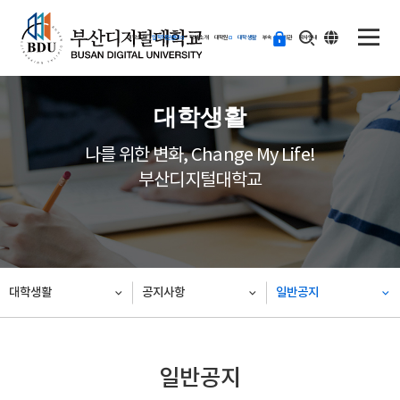
ENG
등
대학소개
입학지원센터
학과소개
대학원
대학생활
부속·부설기관
학사안내
교
하
기
대학생활
나를 위한 변화, Change My Life!
부산디지털대학교
대학생활
공지사항
일반공지
일반공지