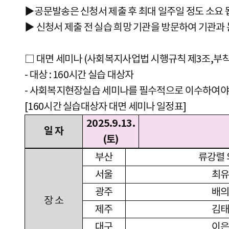
▶공문발송은 신청서 제출 후 최대 일주일 정도 소요 
▶ 신청서 제출 전 실습 희망 기관을 방문하여 기관과
□ 대면 세미나 (사회복지사업법 시행규칙 제3조,부칙 제66
- 대상 : 160시간 실습 대상자
- 사회복지현장실습 세미나를 필수적으로 이수하여야 함.
[160시간 실습대상자 대면 세미나 일정표]
2025.9.13.
일 자
(
토
)
부산
류강렬
서울
최
광주
배
장 소
제주
김
대구
이