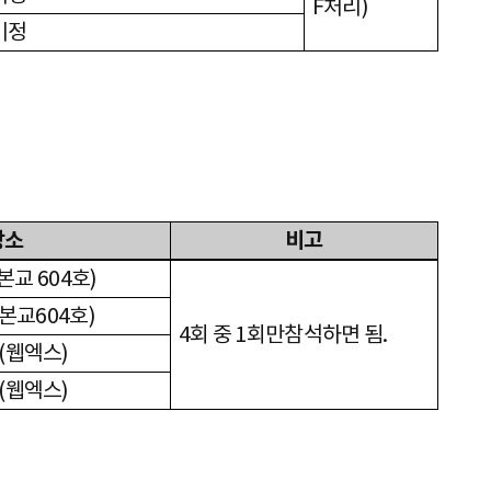
F
처리
)
미정
장소
비고
본교
604
호
)
본교
604
호
)
4
회 중
1
회만참석하면 됨
.
(
웹엑스
)
(
웹엑스
)