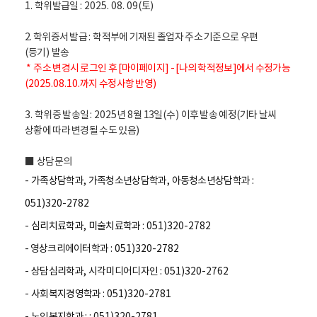
1.
학위발급일
: 2025. 08. 09(
토
)
2. 학위증서 발급
:
학적부에 기재된 졸업자 주소 기준으로 우편
(
등기
)
발송
*
주소 변경시 로그인 후 [마이페이지] - [나의 학적정보]에서 수정가능
(2025.08.10.
까지 수정사항 반영
)
3.
학위증 발송일
: 2025
년
8
월
13
일
(수
)
이후 발송 예정
(
기타 날씨
상황에 따라 변경될 수도 있음
)
■
상담문의
-
가족상담학과
,
가족청소년상담학과
,
아동청소년상담학과
:
051)320-2782
-
심리치료학과
,
미술치료학과
: 051)320-2782
- 영상크리에이터학과
: 051)320-2782
-
상담심리학과
,
시각미디어디자인
: 051)320-2762
-
사회복지경영학과
: 051)320-2781
-
노인복지학과
: : 051)320-2781