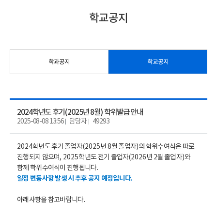
학교공지
학과공지
학교공지
2024학년도 후기(2025년 8월) 학위발급 안내
2025-08-08 13:56
담당자
49293
2024
학년도 후기 졸업자
(2025
년
8
월 졸업자
)
의 학위수여식은 따로
진행되지 않으며
, 2025
학년도 전기 졸업자
(2026
년
2
월 졸업자
)
와
함께 학위수여식이 진행됩니다
.
일정 변동사항 발생 시 추후 공지 예정입니다
.
아래사항을 참고바랍니다
.