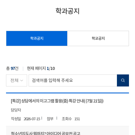
학과공지
학과공지
학교공지
총
97
건
현재 페이지
1
/
10
[특강] 상담에서의 이고그램 활용(줌) 특강 안내( (7월 21일))
담당자
2026-07-15
151
청소년지도사 뭐하지? 아이디어 공모전 공고