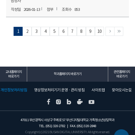
담당자
2026-01-13
853
1
2
3
4
5
6
7
8
9
10
교내홈페이지
관련홈페이지
학과홈페이지 바로가기
바로가기
바로가기
개인정보처리방침
영상정보처리기기 운영 · 관리 방침
사이트맵
찾아오시는길
47011 부산광역시 사상구 주례로 57 부산디지털대학교 가족청소년상담학과
TEL. (051) 320-2782 | FAX. (051) 320-2848
Copyright (c) 2021 BUSAN DIGITAL UNIVERSITY. All rights reserved.