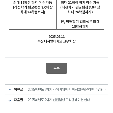
최대
18
학점 까지 이수 가능
최대
21
학점 까지 이수 가능
(
직전학기 평균평점
3.0
이상
(
직전학기 평균평점
3.0
이상
최대
24
학점까지
)
최대
24
학점까지
)
단
,
당해학기 입학생은 최대
18
학점까지
2025.08.11
부산디지털대학교 교무처장
목록
이전글
2025학년도 2학기 사이버대학 간 학점교류(온라인 수업) 과목 개설안내
다음글
2025학년도 2학기 신편입생 오리엔테이션 안내