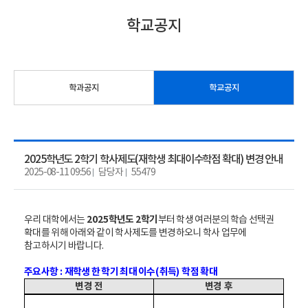
학교공지
학과공지
학교공지
2025학년도 2학기 학사제도(재학생 최대이수학점 확대) 변경 안내
2025-08-11 09:56
담당자
55479
우리 대학에서는
2025
학년도
2
학기
부터 학생 여러분의 학습 선택권
확대를 위해 아래와 같이 학사제도를 변경하오니 학사 업무에
참고하시기 바랍니다
.
주요사항
:
재학생 한 학기 최대 이수
(
취득
)
학점 확대
변경 전
변경 후