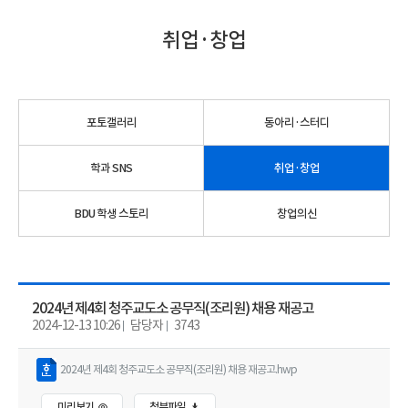
취업·창업
포토갤러리
동아리·스터디
학과 SNS
취업·창업
BDU 학생 스토리
창업의신
2024년 제4회 청주교도소 공무직(조리원) 채용 재공고
2024-12-13 10:26
담당자
3743
2024년 제4회 청주교도소 공무직(조리원) 채용 재공고.hwp
미리보기
첨부파일