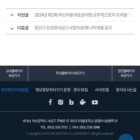
이전글
2024년 제 5회 부산지방국토관리청 공무직근로자 조리원 채용공고
다음글
광산구 상권르네상스사업 타운매니저 채용 공고
교내홈페이지
관련홈페이지
학과홈페이지 바로가기
바로가기
바로가기
개인정보처리방침
영상정보처리기기 운영 · 관리 방침
사이트맵
찾아오시는길
47011 부산광역시 사상구 주례로 57 부산디지털대학교 관광외식경영학과
TEL. (051) 320-2751 | FAX. (051) 320-2848
Copyright (c) 2021 BUSAN DIGITAL UNIVERSITY. All rights reserved.