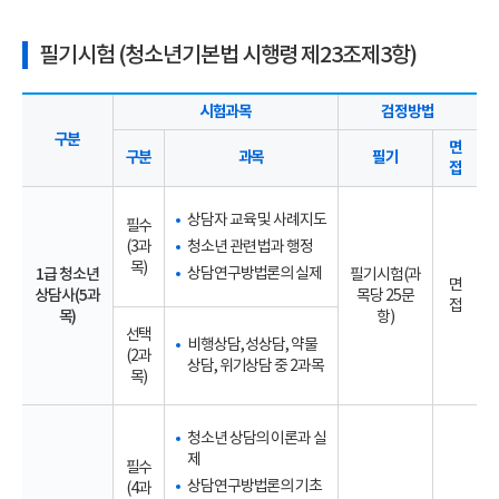
필기시험 (청소년기본법 시행령 제23조제3항)
시험과목
검정방법
구분
면
구분
과목
필기
접
상담자 교육 및 사례지도
필수
(3과
청소년 관련 법과 행정
목)
상담연구방법론의 실제
1급 청소년
필기시험(과
면
상담사(5과
목당 25문
접
목)
항)
선택
비행상담, 성상담, 약물
(2과
상담, 위기상담 중 2과목
목)
청소년 상담의 이론과 실
제
필수
상담연구방법론의 기초
(4과