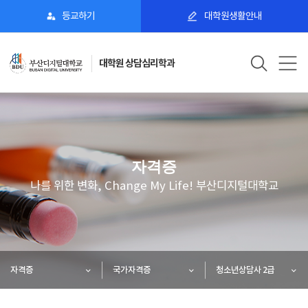
등교하기
대학원생활안내
대학원 상담심리학과
자격증
나를 위한 변화, Change My Life! 부산디지털대학교
자격증
국가자격증
청소년상담사 2급