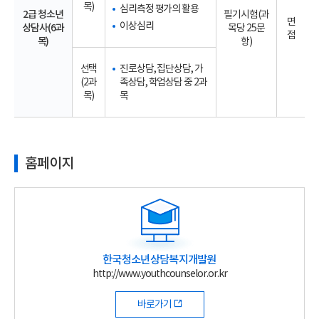
목)
심리측정 평가의 활용
2급 청소년
필기시험(과
면
이상심리
상담사(6과
목당 25문
접
목)
항)
선택
진로상담, 집단상담, 가
(2과
족상담, 학업상담 중 2과
목)
목
홈페이지
한국청소년상담복지개발원
http://www.youthcounselor.or.kr
바로가기