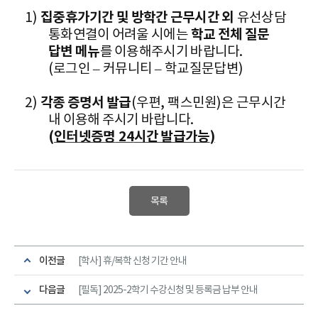
1)
집중휴가기간 및 방학간 근무시간 외
유선상담
통화연결이 어려울 시에는
학교 전체 질문
답변 메뉴
를 이용해주시기 바랍니다
.
(
로그인
–
커뮤니티
–
학교질문답변
)
2)
각종 증명서 발급
(
우편
,
팩스민원
)
은 근무시간
내 이용해 주시기 바랍니다
.
(
인터넷증명
24
시간 발급가능
)
목록
이전글
[학사] 휴/복학 신청 기간 안내
다음글
[필독] 2025-2학기 수강신청 및 등록금 납부 안내