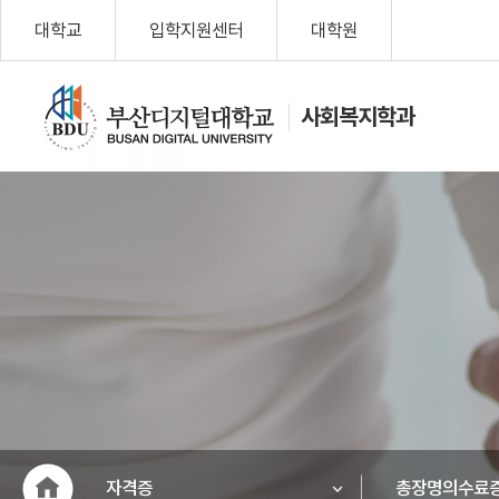
대학교
입학지원센터
대학원
사회복지학과
나를 위한 변
화, Change
My Life!
부산디지
털대학교
자격증
총장명의수료