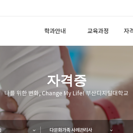
전
체
학과안내
교육과정
자
메
뉴
학과소개
교육과정
국가
전공역량 소개
교육과정 로드맵
총장
자격증
교수소개
비교과교육과정
소단
나를 위한 변화, Change My Life! 부산디지털대학교
학과특성화
사회복지현장실습
협약기관·관련사이트
증
홍보리플릿
다문화가족 사례관리사