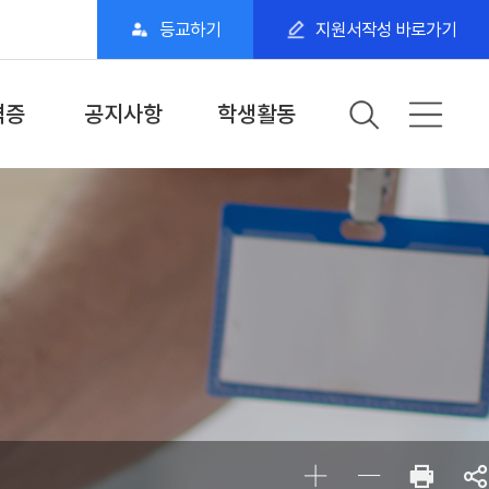
등교하기
지원서작성 바로가기
격증
공지사항
학생활동
자격증
학과·학교공지
학과활동
명의수료증
동아리
위전공
스터디
동문회
사회복지학과 SNS
BDU 학생 스토리