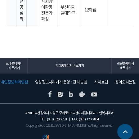
전
사회참
공
여활동
부산디지
12학점
심
전문가
털대학교
화
과정
교내홈페이지
관련홈페이지
학과홈페이지 바로가기
바로가기
바로가기
개인정보처리방침
영상정보처리기기 운영 · 관리 방침
사이트맵
찾아오시는길
47011 부산광역시 사상구 주례로 57 부산디지털대학교 노인복지학과
TEL. (051) 320-2781 | FAX. (051) 320-2854
Copyright (c) 2021 BUSAN DIGITAL UNIVERSITY. All rights reserved.