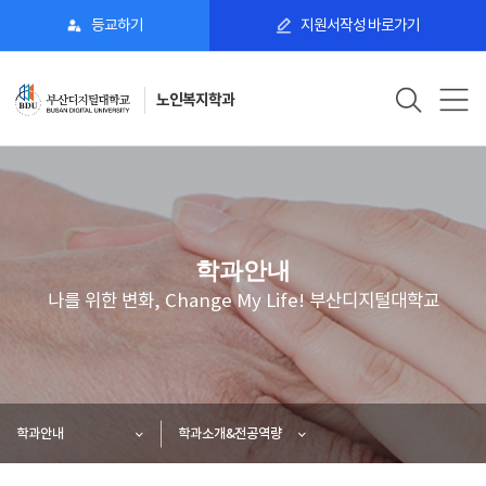
등교하기
지원서작성 바로가기
노인복지학과
학과안내
나를 위한 변화, Change My Life! 부산디지털대학교
학과안내
학과소개&전공역량