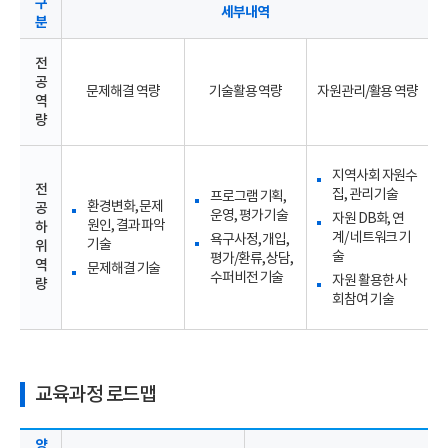
구
세부내역
분
전
공
문제해결 역량
기술활용 역량
자원관리/활용 역량
역
량
지역사회 자원수
전
집, 관리 기술
프로그램 기획,
환경변화, 문제
공
운영, 평가 기술
자원 DB화, 연
원인, 결과 파악
하
계/ 네트워크 기
욕구사정, 개입,
기술
위
술
평가/환류, 상담,
역
문제해결 기술
수퍼비전 기술
자원 활용한 사
량
회참여 기술
교육과정 로드맵
양