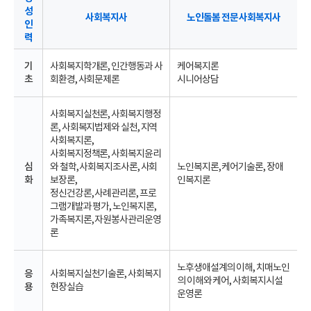
성
사회복지사
노인돌봄 전문 사회복지사
인
력
기
사회복지학개론, 인간행동과 사
케어복지론
초
회환경, 사회문제론
시니어상담
사회복지실천론, 사회복지행정
론, 사회복지법제와 실천, 지역
사회복지론,
사회복지정책론, 사회복지윤리
심
와 철학, 사회복지조사론, 사회
노인복지론, 케어기술론, 장애
화
보장론,
인복지론
정신건강론, 사례관리론, 프로
그램개발과 평가, 노인복지론,
가족복지론, 자원봉사관리운영
론
노후생애설계의 이해, 치매노인
응
사회복지실천기술론, 사회복지
의 이해와 케어, 사회복지시설
용
현장실습
운영론