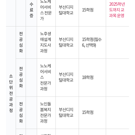
노노케
수
2025학년
어서비
부산디지
료
15학점
도까지 교
스 전문
털대학교
증
과목 운영
가
전
노후생
공
애설계
부산디지
15학점(필수
심
지도사
털대학교
6, 선택9)
화
과정
노노케
전
어서비
공
부산디지
소
스
18학점
심
털대학교
단
전문가
화
위
과정
전
공
전
노인돌
과
공
봄복지
부산디지
정
15학점
심
전문가
털대학교
화
과정