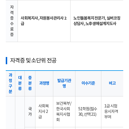
자
격
증
사회복지사, 자원봉사관리사 2
노인돌봄복지 전문가, 실버코칭
수
급
상담사, 노후생애설계지도사
료
증
자격증 및 소단위 전공
과
대
중
정
발급기관
분
분
과정명
이수기준
비고
구
명
류
류
분
보건복부/
사회복
1급 시험
국
한국사회
51학점(필수
지사 2
응시자격
가
복지사협
30, 선택 21)
급
부여
회