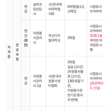
실버코
사) 한국케
민
6학점(필수3,
시험응시
칭상담
어대학협
간
선택3)
자격부여
사
의회
시험응시
민
자격부여
자원봉
간
부산디지
2028. 1월
사관리
3학점
(총
털대학교
까지만 자
사
전
장)
격검정 시
자
공
행
격
과
증
정
3학점
실습 12시간
(자원봉사활
시험응시
자원봉
사)한국자
동 12시간,
민
자격부여
사관리
원봉사센
1365포털 기
간
(2025학년
사 2급
터협회
준,
도 신설)
자원봉사관
련기관 종사
자 면제)