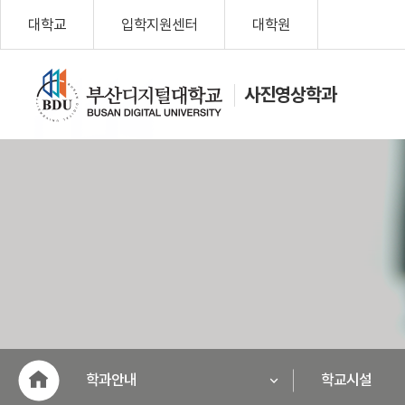
대학교
입학지원센터
대학원
사진영상학과
나를 위한 변
화, Change
My Life!
부산디지
털대학교
학과안내
학교시설