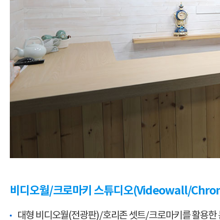
비디오월/크로마키 스튜디오(Videowall/Chroma
대형 비디오월(전광판)/호리존 셋트/크로마키를 활용한