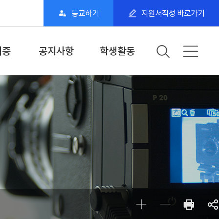
등교하기
지원서작성 바로가기
격증
공지사항
학생활동
자격증
학과·학교공지
갤러리
자격증
교수 소식
동아리
위 전공과정
학생 소식
전공전시회
전공관련기관 소식
학생참여전시
전공관련기관
BDU 학생 스토리