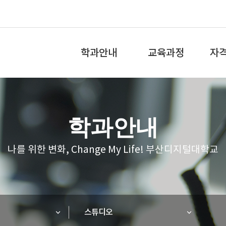
전
체
학과안내
교육과정
자
메
뉴
학과소개&전공역량
교육과정
국가
학과안내
교수소개
학과로드맵
민간
나를 위한 변화, Change My Life! 부산디지털대학교
학과특성화
비교과교육과정
소단
졸업 후 진로
학교시설
스튜디오
홍보리플릿