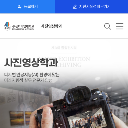
등교하기
지원서작성 바로가기
사진영상학과
사
진
사진영상학과
사진영상학과
영
사진, 영상, 미디어의 예술과 산업 현장에
디지털 인공지능(AI) 환경에 맞는
사진, 영상, 미디어의 예술과 산업 현장에
상
최적화된 창의 융합형 인재 양성
미래지향적 실무 전문가 양성
최적화된 창의 융합형 인재 양성
학
과
배
너