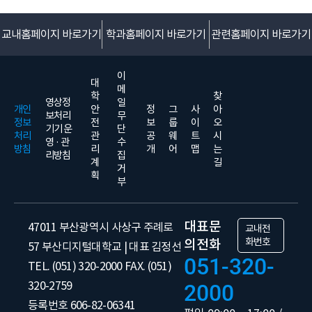
교내홈페이지 바로가기
학과홈페이지 바로가기
관련홈페이지 바로가기
이
대
메
학
찾
영상정
일
개인
안
정
그
사
아
보처리
무
정보
전
보
룹
이
오
기기 운
단
처리
관
공
웨
트
시
영 · 관
수
방침
리
개
어
맵
는
리방침
집
계
길
거
획
부
대표문
47011 부산광역시 사상구 주례로
교내전
화번호
의전화
57 부산디지털대학교 | 대표 김정선
051-320-
TEL. (051) 320-2000 FAX. (051)
320-2759
2000
등록번호 606-82-06341