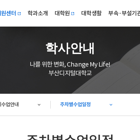
지원센터
학과소개
대학원
대학생활
부속·부설기
학사안내
나를 위한 변화, Change My Life!
부산디지털대학교
제수업안내
주차별수업일정