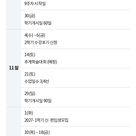
9주차 시작일
30(금)
학기개시일 60일
4(수) ~ 6(금)
2학기 수강포기 신청
14(토)
추계학술대회 (예정)
11월
21(토)
수업일수 3/4선
29(일)
학기개시일 90일
1(화)
2027-1학기 신·편입생모집
10(목) ~ 18(금)