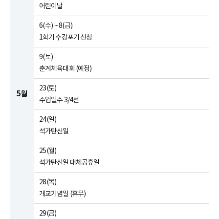
어린이날
6(수) ~ 8(금)
1학기 수강포기 신청
9(토)
춘계체육대회 (예정)
23(토)
5월
수업일수 3/4선
24(일)
석가탄신일
25(월)
석가탄신일 대체공휴일
28(목)
개교기념일 (휴무)
29(금)