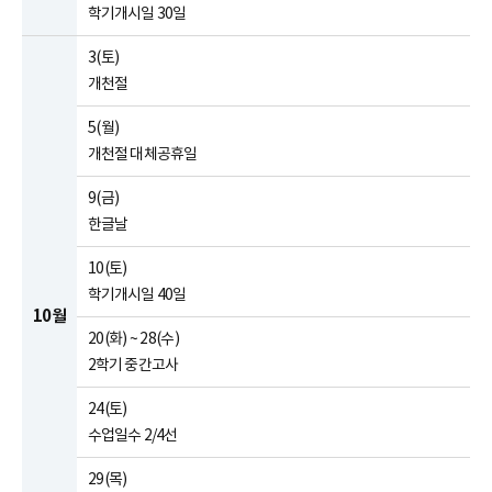
학기개시일 30일
3(토)
개천절
5(월)
개천절 대체공휴일
9(금)
한글날
10(토)
학기개시일 40일
10월
20(화) ~ 28(수)
2학기 중간고사
24(토)
수업일수 2/4선
29(목)