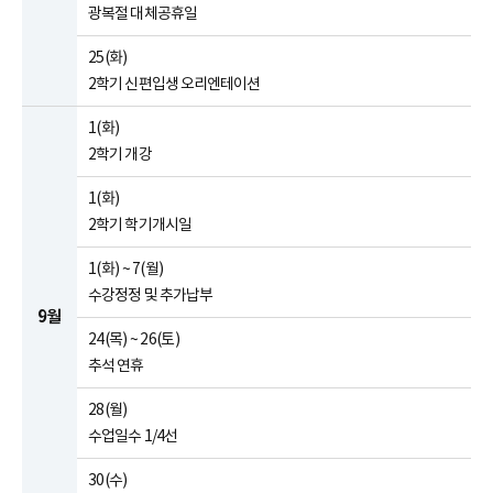
광복절 대체공휴일
25(화)
2학기 신편입생 오리엔테이션
1(화)
2학기 개강
1(화)
2학기 학기개시일
1(화) ~ 7(월)
수강정정 및 추가납부
9월
24(목) ~ 26(토)
추석 연휴
28(월)
수업일수 1/4선
30(수)