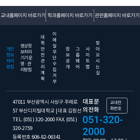
교내홈페이지 바로가기
학과홈페이지 바로가기
관련홈페이지 바로가기
이
대
메
학
찾
영상정
일
개인
안
정
그
사
아
보처리
무
정보
전
보
룹
이
오
기기 운
단
처리
관
공
웨
트
시
영 · 관
수
방침
리
개
어
맵
는
리방침
집
계
길
거
획
부
대표문
47011 부산광역시 사상구 주례로
교내전
화번호
의전화
57 부산디지털대학교 | 대표 김정선
051-320-
TEL. (051) 320-2000 FAX. (051)
320-2759
2000
등록번호 606-82-06341