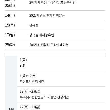
2학기 재학생 수강신청 및 등록기간
25(화)
14(금)
2025학년도 후기 학위발급
15(토)
광복절
17(월)
광복절 대체공휴일
25(화)
2학기 신편입생 오리엔테이션
1(목)
신정
5(월) ~ 9(금)
학점포기 신청시간
12(월) ~ 23(금)
부·복수·융합전공/조기졸업 신청기간
22(목) ~ 23(금)
1월