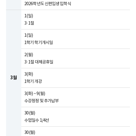
2026학년도 신편입생 입학식
1(일)
3·1절
1(일)
1학기 학기개시일
2(월)
3·1절 대체공휴일
3(화)
3월
1학기 개강
3(화) ~ 9(월)
수강정정 및 추가납부
30(월)
수업일수 1/4선
30(월)