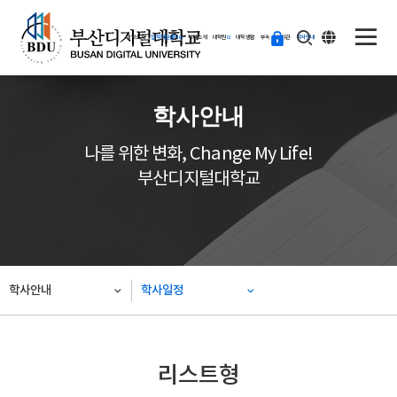
ENG
등
대학소개
입학지원센터
학과소개
대학원
대학생활
부속·부설기관
학사안내
교
하
기
학사안내
나를 위한 변화, Change My Life!
부산디지털대학교
학사안내
학사일정
리스트형