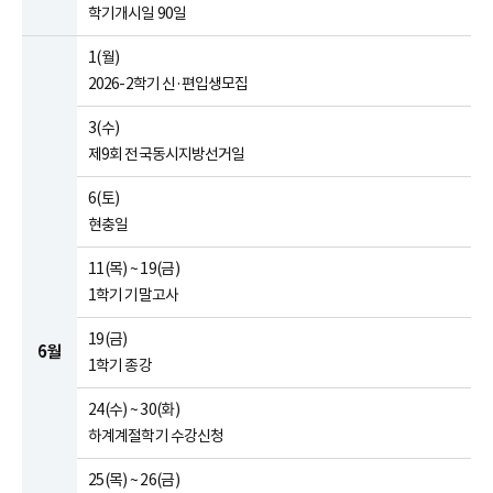
학기개시일 90일
1(월)
2026-2학기 신·편입생모집
3(수)
제9회 전국동시지방선거일
6(토)
현충일
11(목) ~ 19(금)
1학기 기말고사
19(금)
6월
1학기 종강
24(수) ~ 30(화)
하계계절학기 수강신청
25(목) ~ 26(금)