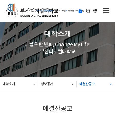
ENG
등
대학소개
입학지원센터
학과소개
대학원
대학생활
부속·부설기관
학사안내
교
하
기
대학소개
나를 위한 변화, Change My Life!
부산디지털대학교
대학소개
정보공개
예결산공고
예결산공고