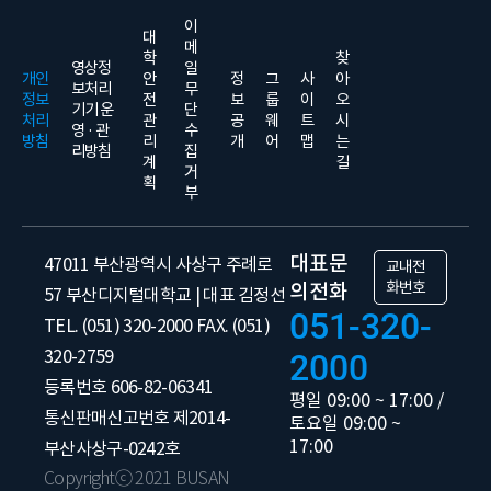
이
대
메
학
찾
영상정
일
개인
안
정
그
사
아
보처리
무
정보
전
보
룹
이
오
기기 운
단
처리
관
공
웨
트
시
영 · 관
수
방침
리
개
어
맵
는
리방침
집
계
길
거
획
부
대표문
47011 부산광역시 사상구 주례로
교내전
화번호
의전화
57 부산디지털대학교 | 대표 김정선
051-320-
TEL. (051) 320-2000 FAX. (051)
320-2759
2000
등록번호 606-82-06341
평일 09:00 ~ 17:00 /
통신판매신고번호 제2014-
토요일 09:00 ~
17:00
부산사상구-0242호
Copyrightⓒ 2021 BUSAN