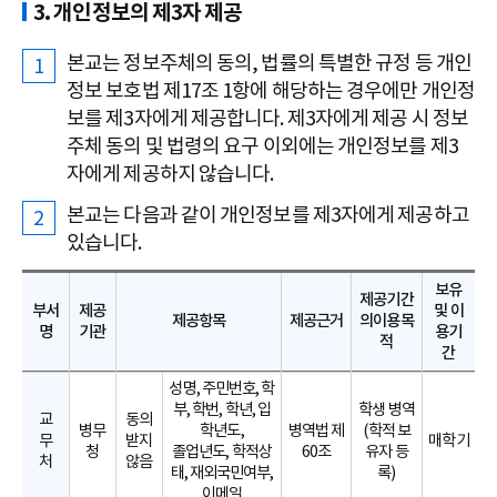
3. 개인정보의 제3자 제공
본교는 정보주체의 동의, 법률의 특별한 규정 등 개인
정보 보호법 제17조 1항에 해당하는 경우에만 개인정
보를 제3자에게 제공합니다. 제3자에게 제공 시 정보
주체 동의 및 법령의 요구 이외에는 개인정보를 제3
자에게 제공하지 않습니다.
본교는 다음과 같이 개인정보를 제3자에게 제공하고
있습니다.
보유
제공기간
부서
제공
및 이
제공항목
제공근거
의이용목
명
기관
용기
적
간
성명, 주민번호, 학
부, 학번, 학년, 입
학생 병역
교
동의
병무
학년도,
병역법 제
(학적 보
무
받지
매학기
청
졸업년도, 학적상
60조
유자 등
처
않음
태, 재외국민여부,
록)
이메일