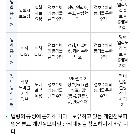
입
입학모
학
입학
정보주체
성명, 연락처,
정보주체의
입학자
집 종
홍
자료
의 동의를
주소, 관심학
동의를 통한
료요청
료 후
보
요청
받고 수집
과
수집
6개월
처
까지
당해
입
입학모
학
정보주체
성명, 비밀번
정보주체의
입학
입학
집 종
홍
의 동의를
호, 학번, 수험
동의를 통한
Q&A
Q&A
료 후
보
받고 수집
번호
수집
6개월
처
까지
정
앱 내
모바일 기기
보
학생
인증
모바
정보주체
정보, Fido 인
정보주체의
통
모바일
설정
일 앱
의 동의를
증 결과값
동의를 통한
신
기기
삭제
이용
받고 수집
(등록, 인증성
수집
센
정보
시 까
공, 인증실패)
터
지
법령의 규정에 근거해 처리 · 보유하고 있는 개인정보파
일은 본교 개인정보파일 관리대장을 참조하시기 바랍니
다.