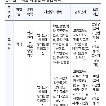
부
파일
운영
보유
서
개인정보 항목
법적근거
명
목적
기간
명
준영구
학번, 성명, 학
[교육
과, 주민등록
고등교육법
학사
기본법
법적근거
번호, 입학년
제6조(학교
관리
제 16
교
에 의해
월, 졸업년월,
규칙) 및 고등
및
조
무
학적
동의를 받
학위번호, 출
교육법시행
학교
(학교
처
지 않고 수
신학교,
령 제73조(고
행정
등의
집
학적변동사
유식별정보
업무
설립자
항, 등록번호,
의 처리)
·경영
기재사항정정
자)]
고등교육법
제34조(학생
10년
국적, 지원학
의 선발방법
[교육
과(제1,2지
등) 및 고등교
기본법
법적근거
망), 성명,
육법시행령
제16
에 의해
주민등록번
제73조(고유
조
동의를 받
호, 외국인등
식별정보의
(학교
지 않고 수
록번호,
처리), 개인정
등의
집
성별, 보훈대