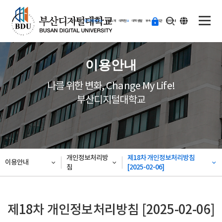
ENG
등
대학소개
입학지원센터
학과소개
대학원
대학생활
부속·부설기관
학사안내
교
하
기
이용안내
나를 위한 변화, Change My Life!
부산디지털대학교
개인정보처리방
제18차 개인정보처리방침
이용안내
침
[2025-02-06]
제18차 개인정보처리방침 [2025-02-06]