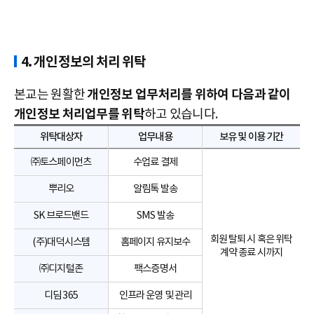
4. 개인정보의 처리 위탁
본교는 원활한
개인정보 업무처리를 위하여 다음과 같이
개인정보 처리업무를 위탁
하고 있습니다.
위탁대상자
업무내용
보유 및 이용 기간
㈜토스페이먼츠
수업료 결제
뿌리오
알림톡 발송
SK 브로드밴드
SMS 발송
회원 탈퇴 시 혹은 위탁
(주)대덕시스템
홈페이지 유지보수
계약 종료 시까지
㈜디지털존
팩스증명서
디딤 365
인프라 운영 및 관리