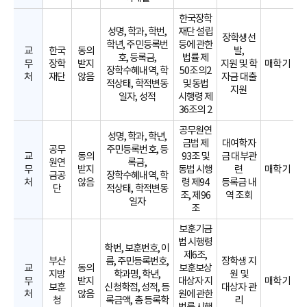
한국장학
성명, 학과, 학번,
재단 설립
장학생선
학년, 주민등록번
등에 관한
교
한국
동의
발,
호, 등록금,
법률 제
무
장학
받지
지원 및 학
매학기
장학수혜내역, 학
50조의2
처
재단
않음
자금 대출
적상태, 학적변동
및 동법
지원
일자, 성적
시행령 제
36조의 2
공무원연
성명, 학과, 학년,
금법 제
대여학자
공무
주민등록번호, 등
교
동의
93조 및
금 대부관
원연
록금,
무
받지
동법 시행
련
매학기
금공
장학수혜내역, 학
처
않음
령 제94
등록금 내
단
적상태, 학적변동
조, 제96
역 조회
일자
조
보훈기금
법 시행령
학번, 보훈번호, 이
제6조,
부산
름, 주민등록번호,
장학생 지
교
동의
보훈보상
지방
학과명, 학년,
원 및
무
받지
대상자 지
매학기
보훈
신청학점, 성적, 등
대상자 관
처
않음
원에 관한
청
록금액, 총 등록학
리