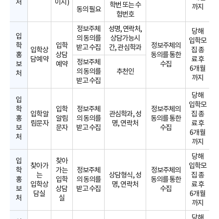
처
이지)
학번 또는 수
까지
동의 필요
험번호
정보주체
성명, 연락처,
당해
입
의 동의를
상담가능시
입학모
학
입학
정보주체의
받고 수집
간, 관심학과
입학상
집 종
홍
상담
동의를 통한
담예약
료 후
정보주체
보
예약
수집
6개월
의 동의를
추천인
처
까지
받고 수집
당해
입
입학모
학
입학
정보주체
정보주체의
입학알
관심학과, 성
집 종
홍
알림
의 동의를
동의를 통한
림문자
명, 연락처
료 후
보
문자
받고 수집
수집
6개월
처
까지
당해
입
찾아
찾아가
입학모
학
가는
정보주체
정보주체의
는
상담형식, 성
집 종
홍
입학
의 동의를
동의를 통한
입학상
명, 연락처
료 후
보
상담
받고 수집
수집
담실
6개월
처
실
까지
당해