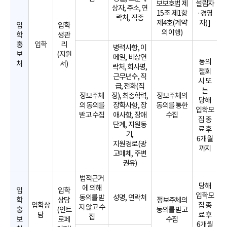
보보호법 제
설립자
상자, 주소, 연
15조 제1항
·경영
락처, 직종
제4호(계약
자)]
입
입학
의 이행)
학
생관
홍
입학
리
병력사항, 이
보
(지원
메일, 비상연
동의
처
서)
락처, 회사명,
철회
근무년수, 직
시 또
급, 전화(직
는
정보주체
장), 최종학력,
정보주체의
당해
의 동의를
장학사항, 장
동의를 통한
입학모
받고 수집
애사항, 장애
수집
집 종
단계, 지원동
료 후
기,
6개월
지원경로(광
까지
고매체, 주변
권유)
법적근거
당해
에 의해
입
입학
입학모
동의를 받
성명, 연락처
학
상담
정보주체의
입학상
집 종
지 않고 수
홍
(인트
동의를 받고
담
료 후
집
보
로페
수집
6개월