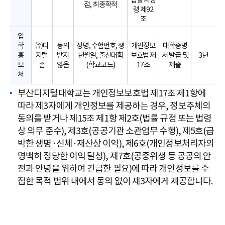
법률 시행
점, 최종학적
령 제92
조
입
학
㈜디
동의
성명, 수험번호, 생
개인정보
대학증명
홍
지털
받지
년월일, 출신대학
보호법 제
서 발급 및
3년
보
존
않음
(학교코드)
17조
제출
처
부산디지털대학교는 개인정보보호법 제17조 제1항에
따라 제3자에게 개인정보를 제공하는 경우, 정보주체의
동의를 받거나 제15조 제1항 제2호(법률 규정 또는 법령
상 의무 준수), 제3호(공공기관 소관업무 수행), 제5호(급
박한 생명·신체·재산상 이익), 제6호(개인정보처리자의
명백히 정당한 이익 달성), 제7호(공중위생 등 공공의 안
전과 안녕을 위하여 긴급한 필요)에 따라 개인정보를 수
집한 목적 범위 내에서 동의 없이 제3자에게 제공합니다.