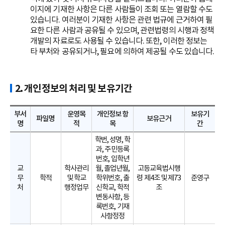
이지에 기재한 사항은 다른 사람들이 조회 또는 열람할 수도
있습니다. 여러분이 기재한 사항은 관련 법규에 근거하여 필
요한 다른 사람과 공유될 수 있으며, 관련법령의 시행과 정책
개발의 자료로도 사용될 수 있습니다. 또한, 이러한 정보는
타 부처와 공유되거나, 필요에 의하여 제공될 수도 있습니다.
2. 개인정보의 처리 및 보유기간
부서
운영목
개인정보 항
보유기
파일명
보유근거
명
적
목
간
학번, 성명, 학
과, 주민등록
번호, 입학년
교
학사관리
월, 졸업년월,
고등교육법시행
무
학적
및 학교
학위번호, 출
령 제4조 및 제73
준영구
처
행정업무
신학교, 학적
조
변동사항, 등
록번호, 기재
사항정정