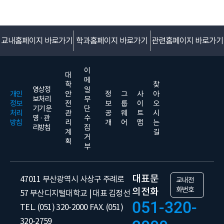
교내홈페이지 바로가기
학과홈페이지 바로가기
관련홈페이지 바로가기
이
대
메
학
찾
영상정
일
개인
안
정
그
사
아
보처리
무
정보
전
보
룹
이
오
기기 운
단
처리
관
공
웨
트
시
영 · 관
수
방침
리
개
어
맵
는
리방침
집
계
길
거
획
부
대표문
47011 부산광역시 사상구 주례로
교내전
화번호
의전화
57 부산디지털대학교 | 대표 김정선
051-320-
TEL. (051) 320-2000 FAX. (051)
320-2759