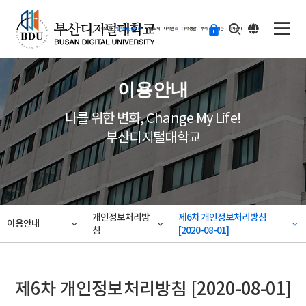
ENG
등
대학소개
입학지원센터
학과소개
대학원
대학생활
부속·부설기관
학사안내
교
하
기
이용안내
나를 위한 변화, Change My Life!
부산디지털대학교
개인정보처리방
제6차 개인정보처리방침
이용안내
침
[2020-08-01]
제6차 개인정보처리방침 [2020-08-01]