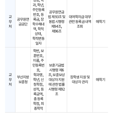
성명, 학
과, 학년,
주민등록
공무원연금
번호, 등
교
법 제 93조 및
대여학자금 대부
공무원연
록금, 장
무
동법 시행령
관련 등록금 내역
매학기
금공단
학수혜내
처
제94조,
조회
역, 학적
제96조
상태,
학적변동
일자
학번, 보
훈번호,
이름, 주
민등록번
보훈기금법
호,
시행령 제6
교
학과명,
조, 보훈보상
부산지방
장학생 지원 및
무
학년, 신
대상자 지원
매학기
보훈청
대상자 관리
처
청학점,
에 관한 법률
성적, 등
시행령 제92
록금액,
조
총 등록
학점, 최
종학적