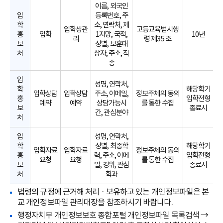
이름, 외국인
입
등록번호, 주
학
소, 연락처, 제
입학생관
고등교육법시행
홍
입학
1지망, 국적,
10년
리
령 제35 조
보
성별, 보훈대
처
상자, 주소, 직
종
입
성명, 연락처,
학
해당학기
입학상담
입학상담
주소, 이메일,
정보주체의 동의
홍
입학전형
예약
예약
상담가능시
를 통한 수집
보
종료시
간, 관심분야
처
입
성명, 연락처,
학
성별, 최종학
해당학기
입학자료
입학자료
정보주체의 동의
홍
력, 주소, 이메
입학전형
요청
요청
를 통한 수집
보
일, 경위, 관심
종료시
처
학과
법령의 규정에 근거해 처리 · 보유하고 있는 개인정보파일은 본
교 개인정보파일 관리대장을 참조하시기 바랍니다.
행정자치부 개인정보보호 종합포털 개인정보파일 목록검색 →