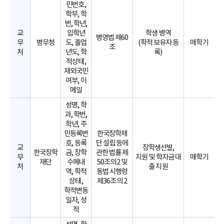
민번호,
학부, 학
번, 학년,
교
입학년
학생 병역
병영법 제60
무
병무청
도, 졸업
(학적 보유자 등
매학기
조
처
년도, 학
록)
적상태,
재외국민
여부, 이
메일
성명, 학
과, 학번,
학년, 주
민등록번
한국장학재
호, 등록
단 설립 등에
교
장학생선발,
한국장학
금, 장학
관한 법률 제
무
지원 및 학자금 대
매학기
재단
수혜내
50조의2 및
처
출 지원
역, 학적
동법 시행령
상태,
제36조의 2
학적변동
일자, 성
적