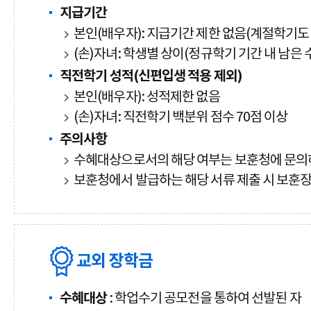
지급기간
본인(배우자): 지급기간 제한 없음(계절학기도
(손)자녀: 학생별 상이(정규학기 기간 내 남은
직전학기 성적(신편입생 적용 제외)
본인(배우자): 성적제한 없음
(손)자녀: 직전학기 백분위 점수 70점 이상
주의사항
수혜대상으로서의 해당 여부는 보훈청에 문의
보훈청에서 발급하는 해당 서류 제출 시 보훈장
교외 장학금
수혜대상
: 학업수기 공모전을 통하여 선발된 자