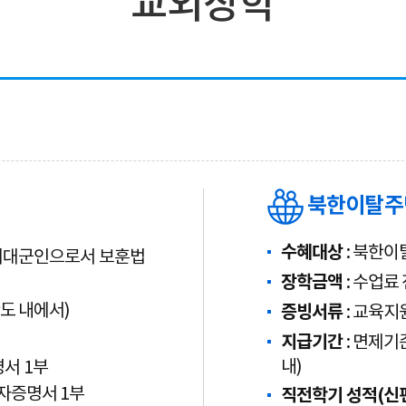
교외장학
북한이탈주
수혜대상
: 북한이
 제대군인으로서 보훈법
장학금액
: 수업료
한도 내에서)
증빙서류
: 교육지
지급기간
: 면제기
내)
서 1부
자증명서 1부
직전학기 성적(신