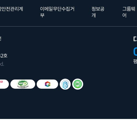
학안전관리계
이메일무단수집거
정보공
그룹웨
부
개
어
선
42호
평
d.