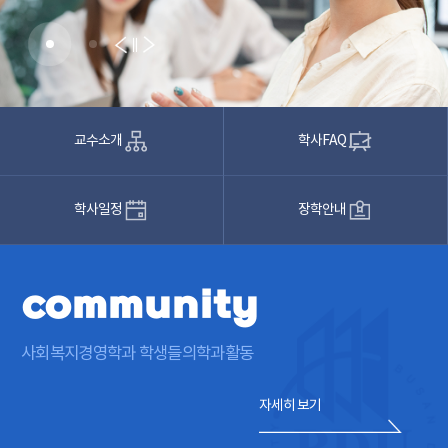
배
너
교수소개
학사FAQ
학사일정
장학안내
community
사회복지경영학과 학생들의
학과활동
자세히 보기