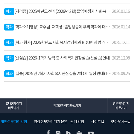
공
지
학과
[자격증] 2025학년도 전기(2026년 2월) 졸업예정자 사회복지사 2급 자격증 단체접수 안내
2026.01.16
학과
[학과소개영상] 교수님·재학생·졸업생들이 우리 학과에 대해 소개합니다!🎤
2026.01.14
학과
[학과 행사] 2025학년도 사회복지경영학과 BDU인의 밤 개최 안내
2025.12.11
학과
[선실습] 2026-1학기 방학 중 사회복지현장실습(선실습) 안내
2025.12.08
학과
[실습] 2025년 2학기 사회복지현장실습 2차 OT 일정 안내(10.01)
2025.09.25
교내홈페이지
관련홈페이지
학과홈페이지 바로가기
바로가기
바로가기
개인정보처리방침
영상정보처리기기 운영 · 관리 방침
사이트맵
찾아오시는길