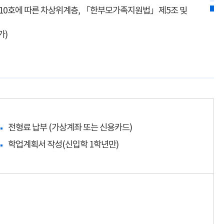
10호에 따른 차상위계층, 「한부모가족지원법」제5조 및
가)
전형료 납부 (가상계좌 또는 신용카드)
학업계획서 작성(신입학 1학년만)