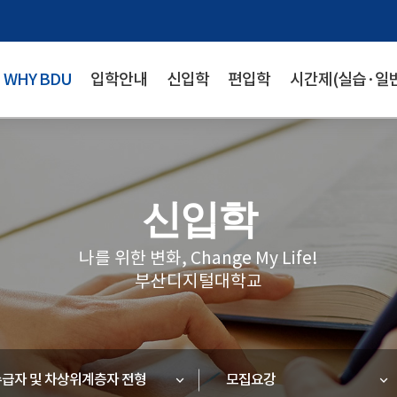
WHY BDU
입학안내
신입학
편입학
시간제(실습·일반
신입학
나를 위한 변화, Change My Life!
부산디지털대학교
급자 및 차상위계층자 전형
모집요강