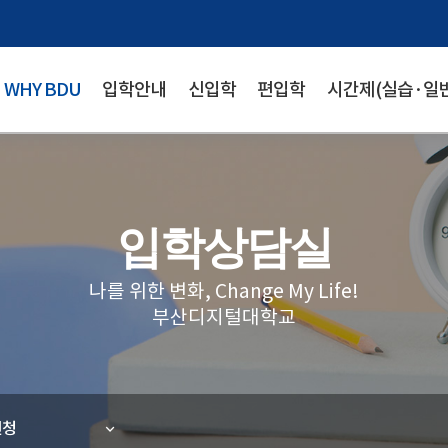
WHY BDU
입학안내
신입학
편입학
시간제(실습·일반
입학상담실
나를 위한 변화, Change My Life!
부산디지털대학교
신청