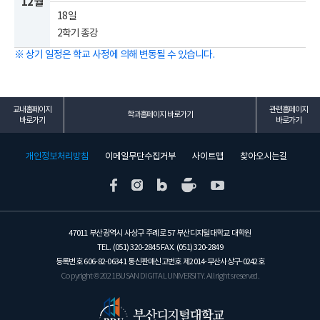
12월
18일
2학기 종강
※ 상기 일정은 학교 사정에 의해 변동될 수 있습니다.
교내홈페이지
관련홈페이지
학과홈페이지 바로가기
바로가기
바로가기
개인정보처리방침
이메일무단수집거부
사이트맵
찾아오시는길
47011 부산광역시 사상구 주례로 57 부산디지털대학교 대학원
TEL. (051) 320-2845 FAX. (051) 320-2849
등록번호 606-82-06341 통신판매신고번호 제2014-부산사상구-0242호
Copyright © 2021 BUSAN DIGITAL UNIVERSITY. All rights reserved.