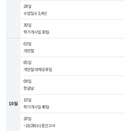
28일
수업일수 1/4선
30일
학기개시일 30일
03일
개천절
05일
개천절 대체공휴일
09일
한글날
10일
10월
학기개시일 40일
20일
~10/28(수) 중간고사