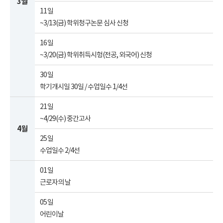
3월
11일
~3/13(금) 학위청구논문 심사 신청
16일
~3/20(금) 학위취득시헝(전공, 외국어) 신청
30일
학기개시일 30일 / 수업일수 1/4선
21일
~4/29(수) 중간고사
4월
25일
수업일수 2/4선
01일
근로자의 날
05일
어린이날