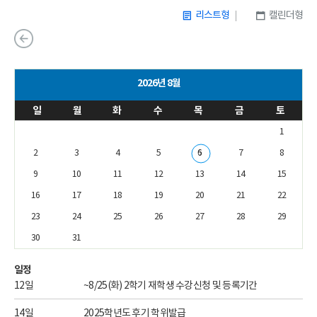
리스트형
캘린더형
2025
2026년 8월
일
월
화
수
목
금
토
1
2
3
4
5
6
7
8
9
10
11
12
13
14
15
16
17
18
19
20
21
22
23
24
25
26
27
28
29
30
31
일정
12일
~8/25(화) 2학기 재학생 수강신청 및 등록기간
14일
2025학년도 후기 학위발급