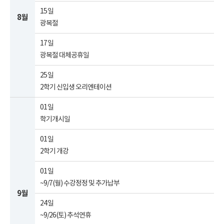
15일
8월
광복절
17일
광복절 대체공휴일
25일
2학기 신입생 오리엔테이션
01일
학기개시일
01일
2학기 개강
01일
~9/7(월) 수강정정 및 추가납부
9월
24일
~9/26(토) 추석연휴