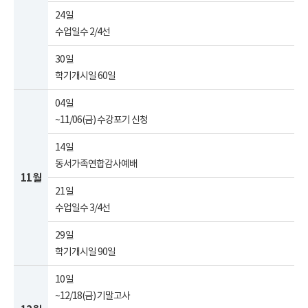
24일
수업일수 2/4선
30일
학기개시일 60일
04일
~11/06(금) 수강포기 신청
14일
동서가족연합감사예배
11월
21일
수업일수 3/4선
29일
학기개시일 90일
10일
~12/18(금) 기말고사