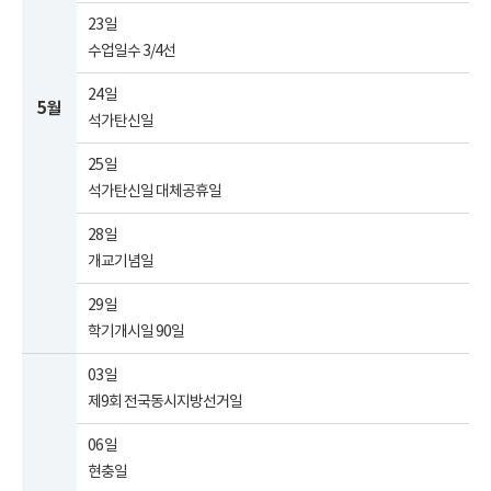
23일
수업일수 3/4선
24일
5월
석가탄신일
25일
석가탄신일 대체공휴일
28일
개교기념일
29일
학기개시일 90일
03일
제9회 전국동시지방선거일
06일
현충일