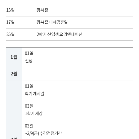
15일
광복절
17일
광복절 대체공휴일
25일
2학기 신입생 오리엔테이션
01일
1월
신정
2월
01일
학기 개시일
03일
1학기 개강
03일
~3/9(금) 수강정정기간