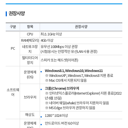
권장사양
구분
항목
권장사양
CPU
최소 1GHz 이상
RAM(메모리)
4Gb 이상
네트워크장
유무선 100Mbps 이상 권장
PC
치
(시험응시는 안정적인 유선LAN 사용 권장)
멀티미디어
스피커 또는 헤드셋(이어폰)
장치
Windows8.1, Windows10, Windows11
운영체제
※ WindowsXP, Windows7, Windows8 지원 종료
(OS)
※ Mac OS에서 지원되지 않음
크롬(Chrome) 브라우저
소프트웨
※ 인터넷익스플로러(Internet Explorer) 지원 종료(2022
어
브라우저
년 6월 15일)
※ 네이버 웨일(whale) 브라우저 지원하지 않음
※ MS Edge 브라우저 권장하지 않음
해상도
1280 * 1024 이상
운영체제
안드로이드 버전 6.0 이상