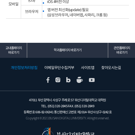
(OS)
iOS 4버전 이상
모바일
앱 버전 최신화(update) 필요
브라우저
(삼성브라우저, 네이버앱, 사파리, 크롬 등)
교내홈페이지
관련홈페이지
학과홈페이지 바로가기
바로가기
바로가기
개인정보처리방침
이메일무단수집거부
사이트맵
찾아오시는길
47011 부산광역시 사상구 주례로 57 부산디지털대학교 대학원
TEL. (051) 320-2845 FAX. (051) 320-2849
등록번호 606-82-06341 통신판매신고번호 제2014-부산사상구-0242호
Copyright © 2021 BUSAN DIGITAL UNIVERSITY. All rights reserved.