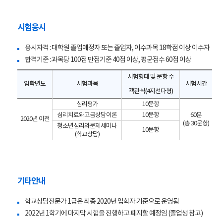
시험응시
응시자격 : 대학원 졸업예정자 또는 졸업자, 이수과목 18학점 이상 이수자
합격기준 : 과목당 100점 만점기준 40점 이상, 평균점수 60점 이상
시험형태 및 문항 수
입학년도
시험과목
시험시간
객관식(4지선다형)
심리평가
10문항
심리치료와고급상담이론
10문항
60분
2020년 이전
(총 30문항)
청소년심리와문제세미나
10문항
(학교상담)
기타안내
학교상담전문가 1급은 최종 2020년 입학자 기준으로 운영됨
2022년 1학기에 마지막 시험을 진행하고 폐지할 예정임 (졸업생 참고)