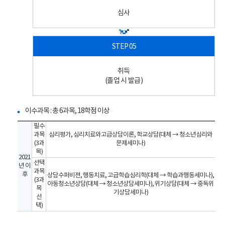
심사
취득
(졸업 시 발급)
이수과목 : 총 6과목, 18학점 이상
필수
과목
심리평가, 심리치료와고급상담이론, 학교상담(대체 → 청소년심리와
(3과
문제세미나)
목)
2021
선택
년 이
과목
후
상담수퍼비젼, 행동치료, 고급학습심리학(대체 → 학습과행동세미나),
(3과
아동청소년상담(대체 → 청소년상담세미나), 위기상담(대체 → 중독위
목
기상담세미나)
선
택)