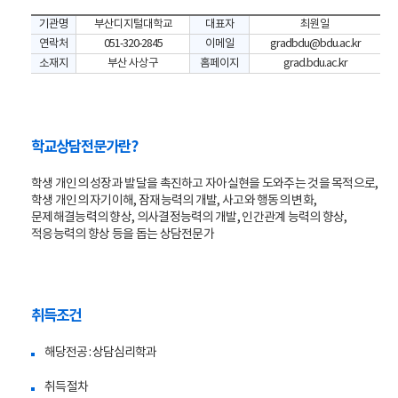
기관명
부산디지털대학교
대표자
최원일
연락처
051-320-2845
이메일
gradbdu@bdu.ac.kr
소재지
부산 사상구
홈페이지
grad.bdu.ac.kr
학교상담전문가란?
학생 개인의 성장과 발달을 촉진하고 자아실현을 도와주는 것을 목적으로,
학생 개인의 자기이해, 잠재능력의 개발, 사고와 행동의 변화,
문제해결능력의 향상, 의사결정능력의 개발, 인간관계 능력의 향상,
적응능력의 향상 등을 돕는 상담전문가
취득조건
해당전공 : 상담심리학과
취득절차