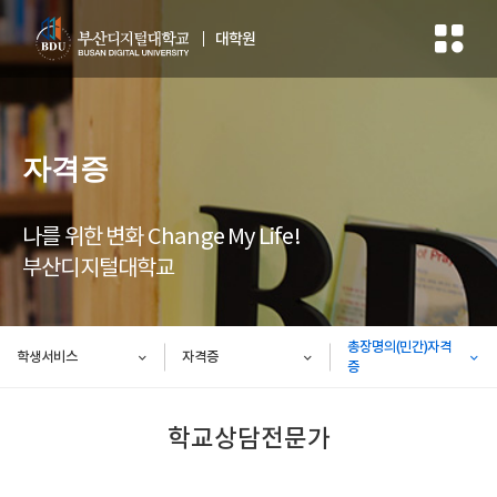
대학원
자격증
나를 위한 변화 Change My Life!
부산디지털대학교
총장명의(민간)자격
학생서비스
자격증
증
학교상담전문가