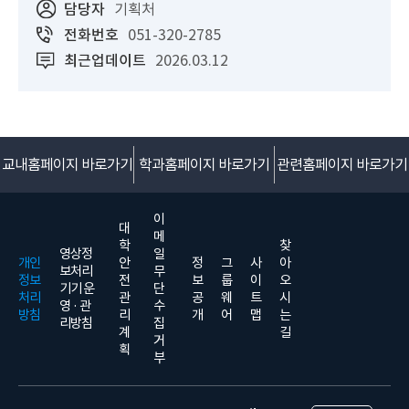
담당자
기획처
전화번호
051-320-2785
최근업데이트
2026.03.12
교내홈페이지 바로가기
학과홈페이지 바로가기
관련홈페이지 바로가기
이
대
메
학
찾
영상정
일
개인
안
정
그
사
아
보처리
무
정보
전
보
룹
이
오
기기 운
단
처리
관
공
웨
트
시
영 · 관
수
방침
리
개
어
맵
는
리방침
집
계
길
거
획
부