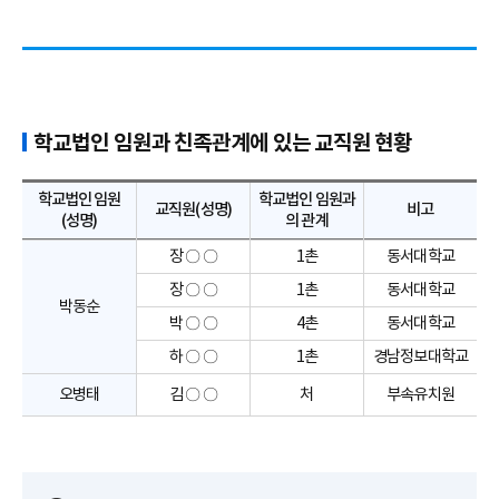
학교법인 임원과 친족관계에 있는 교직원 현황
학교법인 임원
학교법인 임원과
교직원(성명)
비고
(성명)
의 관계
장 〇 〇
1촌
동서대학교
장 〇 〇
1촌
동서대학교
박동순
박 〇 〇
4촌
동서대학교
하 〇 〇
1촌
경남정보대학교
오병태
김 〇 〇
처
부속유치원