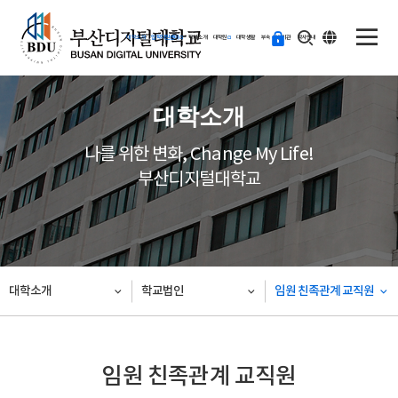
ENG
등
대학소개
입학지원센터
학과소개
대학원
대학생활
부속·부설기관
학사안내
교
하
기
대학소개
나를 위한 변화, Change My Life!
부산디지털대학교
대학소개
학교법인
임원 친족관계 교직원
임원 친족관계 교직원