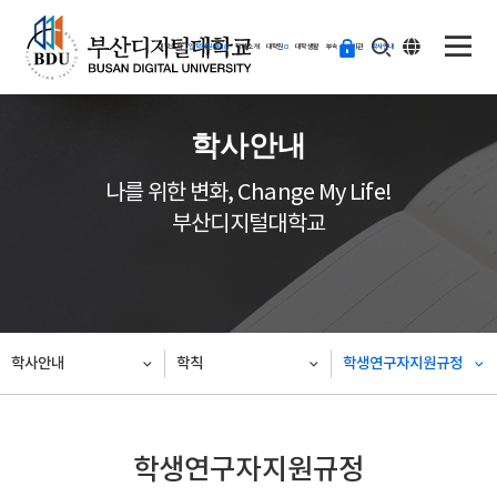
ENG
등
대학소개
입학지원센터
학과소개
대학원
대학생활
부속·부설기관
학사안내
교
하
기
학사안내
나를 위한 변화, Change My Life!
부산디지털대학교
학사안내
학칙
학생연구자지원규정
학생연구자지원규정