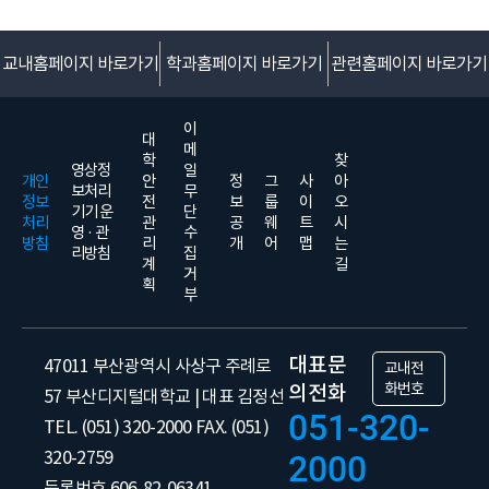
교내홈페이지 바로가기
학과홈페이지 바로가기
관련홈페이지 바로가기
이
대
메
학
찾
영상정
일
개인
안
정
그
사
아
보처리
무
정보
전
보
룹
이
오
기기 운
단
처리
관
공
웨
트
시
영 · 관
수
방침
리
개
어
맵
는
리방침
집
계
길
거
획
부
대표문
47011 부산광역시 사상구 주례로
교내전
화번호
의전화
57 부산디지털대학교 | 대표 김정선
051-320-
TEL. (051) 320-2000 FAX. (051)
320-2759
2000
등록번호 606-82-06341