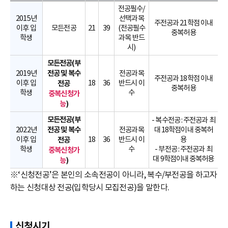
전공필수/
2015년
선택과목
주전공과 21학점 이내
이후 입
모든전공
21
39
(전공필수
중복허용
학생
과목 반드
시)
모든전공(부
전공 및 복수
2019년
전공과목
주전공과 18학점 이내
이후 입
전공
18
36
반드시 이
중복허용
학생
수
중복신청가
능
)
모든전공(부
- 복수전공 : 주전공과 최
전공 및 복수
2022년
전공과목
대 18학점이내 중복허
이후 입
전공
18
36
반드시 이
용
학생
수
- 부전공 : 주전공과 최
중복신청가
대 9학점이내 중복허용
능
)
※‘신청전공’은 본인의 소속전공이 아니라, 복수/부전공을 하고자
하는 신청대상 전공(입학당시 모집전공)을 말한다.
신청시기