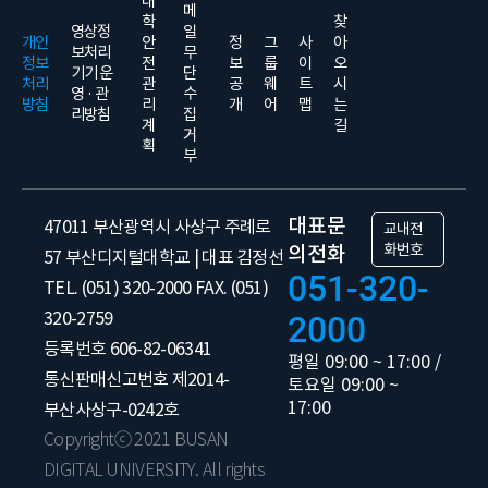
대
메
학
찾
영상정
일
개인
안
정
그
사
아
보처리
무
정보
전
보
룹
이
오
기기 운
단
처리
관
공
웨
트
시
영 · 관
수
방침
리
개
어
맵
는
리방침
집
계
길
거
획
부
대표문
47011 부산광역시 사상구 주례로
교내전
화번호
의전화
57 부산디지털대학교 | 대표 김정선
051-320-
TEL. (051) 320-2000 FAX. (051)
320-2759
2000
등록번호 606-82-06341
평일 09:00 ~ 17:00 /
통신판매신고번호 제2014-
토요일 09:00 ~
17:00
부산사상구-0242호
Copyrightⓒ 2021 BUSAN
DIGITAL UNIVERSITY. All rights