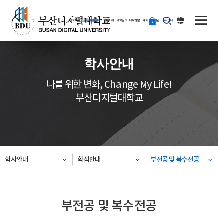
ENG
등
대학소개
입학지원센터
학과소개
대학원
대학생활
부속·부설기관
학사안내
교
하
기
학사안내
나를 위한 변화, Change My Life!
부산디지털대학교
학사안내
학적안내
부전공 및 복수전공
부전공 및 복수전공