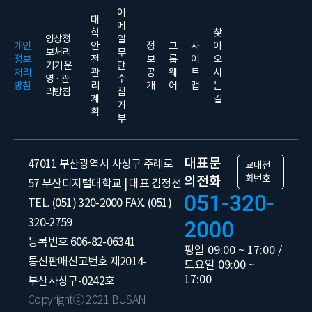
이
대
메
학
찾
영상정
일
개인
안
정
그
사
아
보처리
무
정보
전
보
룹
이
오
기기 운
단
처리
관
공
웨
트
시
영 · 관
수
방침
리
개
어
맵
는
리방침
집
계
길
거
획
부
대표문
47011 부산광역시 사상구 주례로
교내전
화번호
의전화
57 부산디지털대학교 | 대표 김정선
051-320-
TEL. (051) 320-2000 FAX. (051)
320-2759
2000
등록번호 606-82-06341
평일 09:00 ~ 17:00 /
통신판매신고번호 제2014-
토요일 09:00 ~
17:00
부산사상구-0242호
Copyrightⓒ 2021 BUSAN