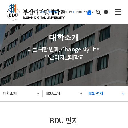
ENG
등
대학소개
입학지원센터
학과소개
대학원
대학생활
부속·부설기관
학사안내
교
하
기
대학소개
나를 위한 변화, Change My Life!
부산디지털대학교
대학소개
BDU 소식
BDU 편지
BDU 편지