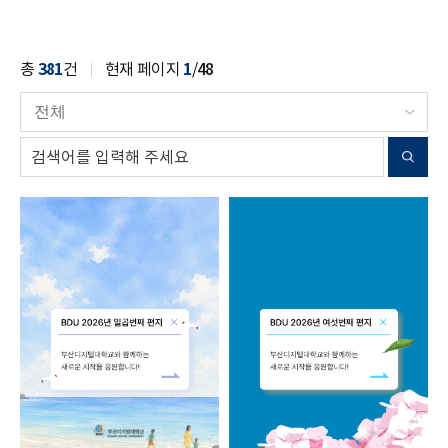
총
381
건
현재 페이지
1
/
48