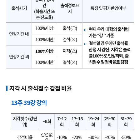
간
출석정보표
출석시기
특징 및 평가반영여부
(학습시간 또
시
는 진도율)
100%이상
출석(○)
현재 우리 대학의 출석평
인정기간 내
가는 “강” 기준
100%미만
결석(×)
결석일 경우에만 출석률
산정 시 감산, 지각은 출석
100%이상
지각(△)
률100%로 인정하되, 출
인정기간 외
석점수 일정비율로 감점
100%미만
결석(×)
지각 시 출석점수 감점 비율
13주 39강 강의
지각횟수(강단
7~12
13~18
19~24
25~30
31~39
~6회
위)
회
회
회
회
회
감점없
감점비율
-10%
-20%
-30%
-40%
-50%