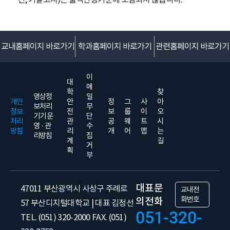
교내홈페이지 바로가기
학과홈페이지 바로가기
관련홈페이지 바로가기
이
대
메
학
찾
영상정
일
개인
안
정
그
사
아
보처리
무
정보
전
보
룹
이
오
기기 운
단
처리
관
공
웨
트
시
영 · 관
수
방침
리
개
어
맵
는
리방침
집
계
길
거
획
부
대표문
47011 부산광역시 사상구 주례로
교내전
화번호
의전화
57 부산디지털대학교 | 대표 김정선
051-320-
TEL. (051) 320-2000 FAX. (051)