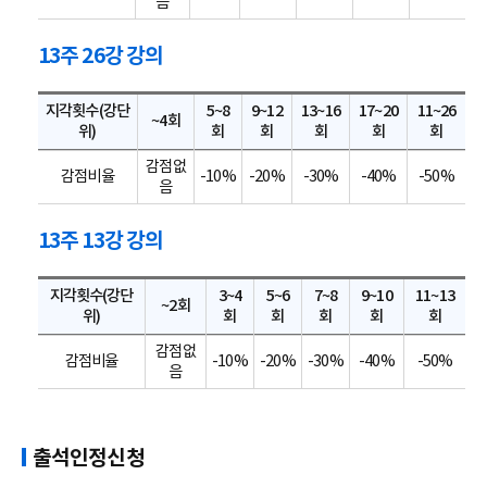
음
13주 26강 강의
지각횟수(강단
5~8
9~12
13~16
17~20
11~26
~4회
위)
회
회
회
회
회
감점없
감점비율
-10%
-20%
-30%
-40%
-50%
음
13주 13강 강의
지각횟수(강단
3~4
5~6
7~8
9~10
11~13
~2회
위)
회
회
회
회
회
감점없
감점비율
-10%
-20%
-30%
-40%
-50%
음
출석인정신청