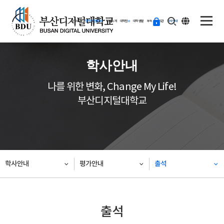
ENG
등
대학소개
입학지원센터
학과소개
대학원
대학생활
부속·부설기관
학사안내
교
하
기
학사안내
나를 위한 변화, Change My Life!
부산디지털대학교
학사안내
평가안내
출석
출석