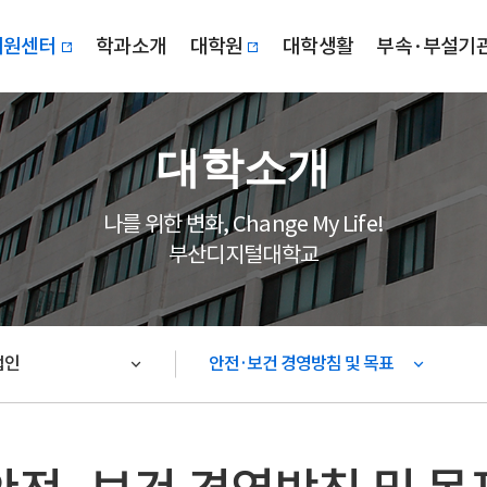
지원센터
학과소개
대학원
대학생활
부속·부설기
대학소개
나를 위한 변화, Change My Life!
부산디지털대학교
법인
안전·보건 경영방침 및 목표