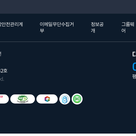
학안전관리계
이메일무단수집거
정보공
그룹웨
부
개
어
선
42호
평
d.