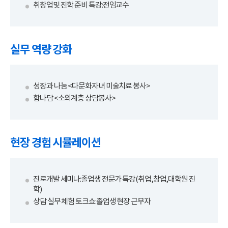
취창업및 진학 준비 특강:전임교수
실무 역량 강화
성장과 나눔 <다문화자녀 미술치료 봉사>
함나담 <소외계층 상담봉사>
현장 경험 시뮬레이션
진로개발 세미나:졸업생 전문가 특강(취업,창업,대학원 진
학)
상담 실무 체험 토크쇼:졸업생 현장 근무자