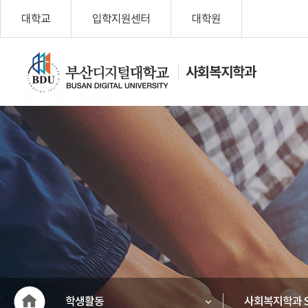
대학교
입학지원센터
대학원
사회복지학과
나를 위한 변
화, Change
My Life!
부산디지
털대학교
학생활동
사회복지학과 S