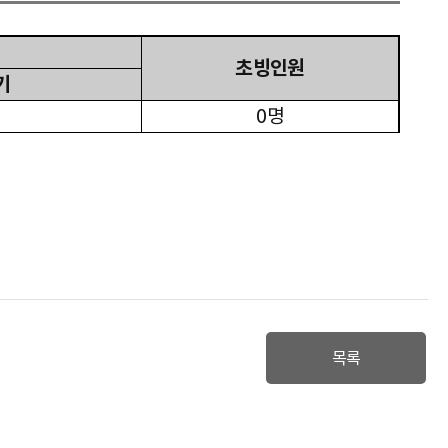
초빙인원
기
0
명
목록