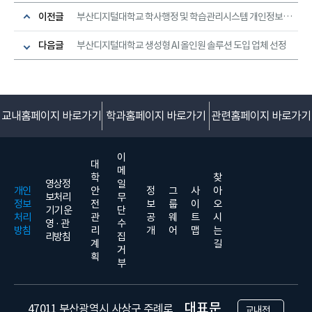
이전글
부산디지털대학교 학사행정 및 학습관리시스템 개인정보영향평가 용역 업체 선정
다음글
부산디지털대학교 생성형 AI 올인원 솔루션 도입 업체 선정
교내홈페이지 바로가기
학과홈페이지 바로가기
관련홈페이지 바로가기
이
대
메
학
찾
영상정
일
개인
안
정
그
사
아
보처리
무
정보
전
보
룹
이
오
기기 운
단
처리
관
공
웨
트
시
영 · 관
수
방침
리
개
어
맵
는
리방침
집
계
길
거
획
부
대표문
47011 부산광역시 사상구 주례로
교내전