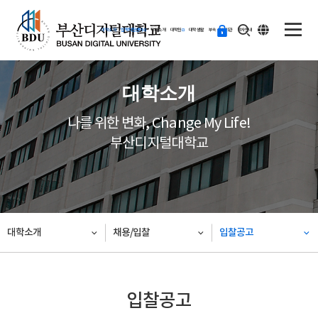
ENG
등
대학소개
입학지원센터
학과소개
대학원
대학생활
부속·부설기관
학사안내
교
하
기
대학소개
나를 위한 변화, Change My Life!
부산디지털대학교
대학소개
채용/입찰
입찰공고
입찰공고