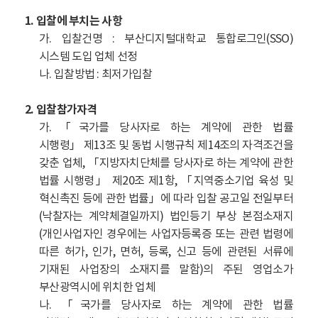
1. 입찰에 부치는 사항
가. 입찰건명 : 부산디지털대학교 통합로그인(SSO)
시스템 도입 업체 선정
나. 입찰방법 : 최저가입찰
2. 입찰참가자격
가.
「
국가를 당사자로 하는 계약에 관한 법률
시행령
」
제13조 및 동법 시행규칙 제14조의 자격조건을
갖춘 업체,
「
지방자치단체를 당사자로 하는 계약에 관한
법률 시행령
」
제20조 제1항, 「지역중소기업 육성 및
혁신촉진 등에 관한 법률
」
에 따라 입찰 공고일 전일부터
(낙찰자는 계약체결일까지) 법인등기 부상 본점소재지
(개인사업자인 경우에는 사업자등록증 또는
관련 법령에
따른 허가, 인가, 면허, 등록, 신고 등에 관련된 서류에
기재된 사업장의 소재지를 말함)의 주된 영업소가
부산광역시에 위치한 업체
나.
「
국가를 당사자로 하는 계약에 관한 법률