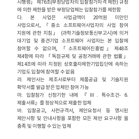
시행령
」
제76조(부정당업자의 입찰참가자격 제한) 규정
에 의한 제한을 받은 부정당업체는 입찰참가를 제한함
다. 본 사업은 사업금액이 20억원 미만인
사업으로서,
「
중소 소프트웨어사업자의 사업 참여
지원에 관한 지침」 (과학기술정보통신부고시)에 의거
대기업 및 중견기업 소프트웨어 사업자는 본 입찰에
참여할 수 없으며,
「
소프트웨어진흥법」제48조
제4항에 따라 「독점규제 및 공정거래에 관한 법률」
제14조에 따라 지정된 상호출자제한기업집단에 속하는
기업도 입찰에 참여할 수 없음
라. 제안사는 제조사로부터 제품공급 및 기술지원
확약서를 발급 받은 업체만 참여 가능
마. 입찰참가 신청기한 내에 『Ⅲ. 특수조건- 6.
제출서류』를 정상적으로 제출한 업체
바. 입찰공고, 사전규격서, 제안요청서 등 명시된
제안사항 및 안내사항을 포함한 모든 제반 요구사항 을
충족 및 이행할 수 있는 업체