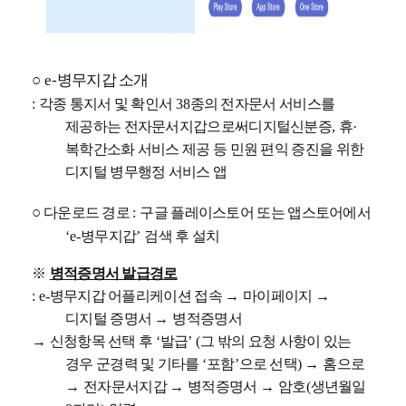
○
e-
병무지갑 소개
:
각종 통지서 및 확인서
38
종의 전자문서 서비스를
제공하는 전자문서지갑으로써디지털신분증
,
휴
·
복학간소화 서비스 제공 등 민원 편익 증진을 위한
디지털 병무행정 서비스 앱
○
다운로드 경로
:
구글 플레이스토어 또는 앱스토어에서
‘e-
병무지갑
’
검색 후 설치
※
병적증명서 발급경로
: e-
병무지갑 어플리케이션 접속
→
마이페이지
→
디지털 증명서
→
병적증명서
→
신청항목 선택 후
‘
발급
’
(
그 밖의 요청 사항이 있는
경우 군경력 및 기타를
‘
포함
’
으로 선택
)
→
홈으로
→
전자문서지갑
→
병적증명서
→
암호
(
생년월일