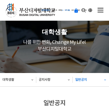
ENG
등
대학소개
입학지원센터
학과소개
대학원
대학생활
부속·부설기관
학사안내
교
하
기
대학생활
나를 위한 변화, Change My Life!
부산디지털대학교
대학생활
공지사항
일반공지
일반공지