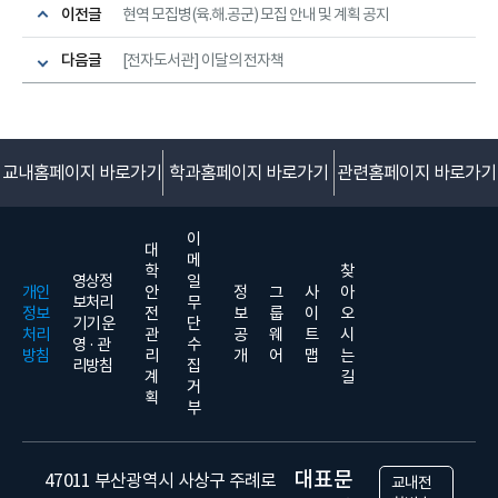
이전글
현역 모집병(육.해.공군) 모집 안내 및 계획 공지
다음글
[전자도서관] 이달의 전자책
교내홈페이지 바로가기
학과홈페이지 바로가기
관련홈페이지 바로가기
이
대
메
학
찾
영상정
일
개인
안
정
그
사
아
보처리
무
정보
전
보
룹
이
오
기기 운
단
처리
관
공
웨
트
시
영 · 관
수
방침
리
개
어
맵
는
리방침
집
계
길
거
획
부
대표문
47011 부산광역시 사상구 주례로
교내전