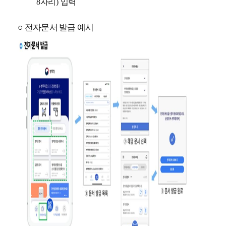
8
자리
)
입력
○
전자문서 발급 예시