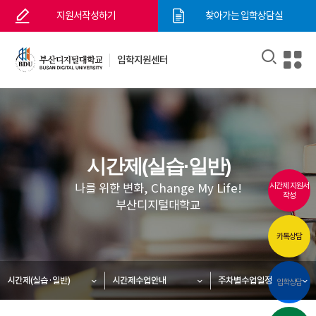
지원서작성하기
찾아가는 입학상담실
입학지원센터
시간제(실습·일반)
나를 위한 변화, Change My Life!
시간제 지원서
작성
부산디지털대학교
카톡상담
시간제(실습·일반)
시간제수업안내
주차별수업일정
입학상담