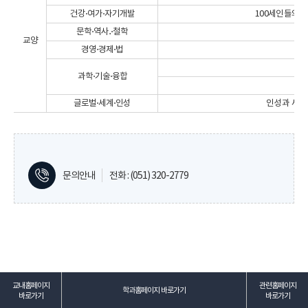
건강⋅여가⋅자기개발
100세인들의 
문학⋅역사․⋅철학
교양
경영⋅경제⋅법
과학⋅기술⋅융합
글로벌⋅세계⋅인성
인성과 세계
문의안내
전화 : (051) 320-2779
교내홈페이지
관련홈페이지
학과홈페이지 바로가기
바로가기
바로가기