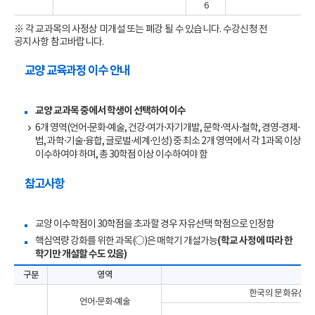
6
※ 각 교과목의 사정상 미개설 또는 폐강 될 수 있습니다. 수강신청 전
공지사항 참고바랍니다.
교양 교육과정 이수 안내
교양 교과목 중에서 학생이 선택하여 이수
6개 영역(언어⋅문화⋅예술, 건강⋅여가⋅자기개발, 문학⋅역사⋅철학, 경영⋅경제⋅
법, 과학⋅기술⋅융합, 글로벌⋅세계⋅인성) 중 최소 2개 영역에서 각 1과목 이상
이수하여야 하며, 총 30학점 이상 이수하여야 함
참고사항
교양 이수학점이 30학점을 초과할 경우 자유선택 학점으로 인정함
핵심역량 강화를 위한 과목(○)은 매학기 개설가능
(학교 사정에 따라 한
학기만 개설할 수도 있음)
구분
영역
한국의 문화유산, 
언어⋅문화⋅예술