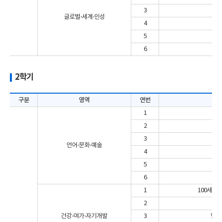
3
글로벌⋅세계⋅인성
4
동
5
6
2학기
구분
영역
연번
1
2
생
3
생
언어⋅문화⋅예술
4
생
5
6
동
1
100세인
2
건강⋅여가⋅자기개발
3
헬스