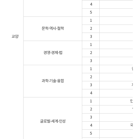
4
5
1
문학⋅역사⋅철학
2
교양
3
1
생
경영⋅경제⋅법
2
생활
3
세상
1
컴퓨
2
과학⋅기술⋅융합
3
처음
4
과
1
인성과
2
역사
3
글로벌⋅세계⋅인성
4
국제적
5