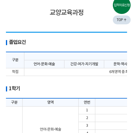
입학자료신청
교양교육과정
TOP
졸업요건
구분
언어⋅문화⋅예술
건강⋅여가⋅자기개발
문학⋅역사⋅철
학점
6개영역 중 최소 
1학기
구분
영역
연번
1
2
생
3
생
언어⋅문화⋅예술