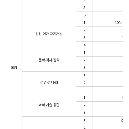
4
생
5
6
세
1
100세인
2
건강⋅여가⋅자기개발
3
헬스
4
1
문학⋅역사⋅철학
2
교양
3
1
생
경영⋅경제⋅법
2
조
3
자
1
컴퓨
과학⋅기술⋅융합
2
3
인공
1
인성과
2
역사